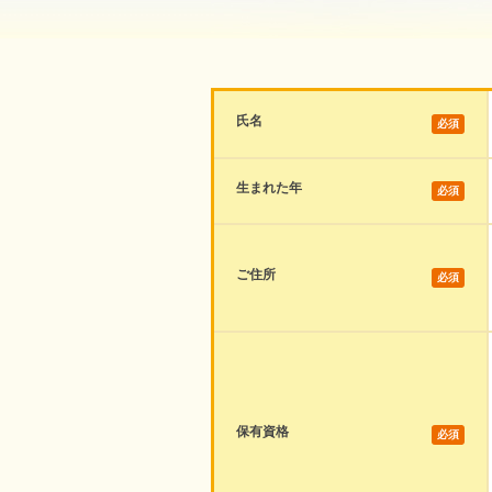
氏名
必須
生まれた年
必須
ご住所
必須
保有資格
必須