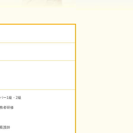
パー1級・2級
務者研修
看護師