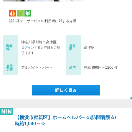
認知症デイサービスの利用者に対する介護
神奈川県川崎市高津区
勤務
最寄
高津駅
ログイン
すると詳細をご覧
地
駅
頂けます
雇用
アルバイト・パート
時給 890円～1200円
給与
形態
【横浜市都筑区】ホームヘルパー☆/訪問看護☆/
時給1,040～☆