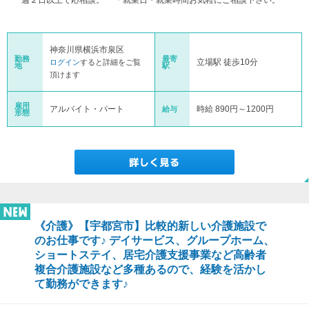
週２日以上で応相談。 ＊就業日・就業時間お気軽にご相談下さい。
神奈川県横浜市泉区
勤務
最寄
立場駅 徒歩10分
ログイン
すると詳細をご覧
地
駅
頂けます
雇用
アルバイト・パート
時給 890円～1200円
給与
形態
《介護》【宇都宮市】比較的新しい介護施設で
のお仕事です♪ デイサービス、グループホーム、
ショートステイ、居宅介護支援事業など高齢者
複合介護施設など多種あるので、経験を活かし
て勤務ができます♪