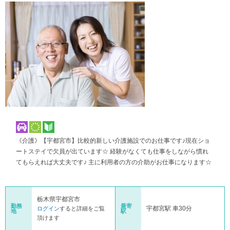
《介護》【宇都宮市】比較的新しい介護施設でのお仕事です♪現在ショ
ートステイで欠員が出ています☆ 経験がなくても仕事をしながら慣れ
てもらえれば大丈夫です♪ 主に利用者の方の介助がお仕事になります☆
栃木県宇都宮市
勤務
最寄
宇都宮駅 車30分
ログイン
すると詳細をご覧
地
駅
頂けます