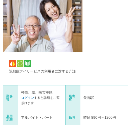
認知症デイサービスの利用者に対する介護
神奈川県川崎市幸区
勤務
最寄
矢向駅
ログイン
すると詳細をご覧
地
駅
頂けます
雇用
アルバイト・パート
時給 890円～1200円
給与
形態