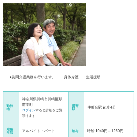
●訪問介護業務を行います。 ・身体介護 ・生活援助
神奈川県川崎市川崎区駅
前本町
勤務
最寄
仲町台駅 徒歩4分
地
駅
ログイン
すると詳細をご覧
頂けます
雇用
アルバイト・パート
時給 1040円～1260円
給与
形態