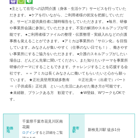
●主として在宅への訪問介護（身体・生活ケア）サービスを行っていた
だきます。 ●ケアを行いながら、ご利用者様の状況を把握していただ
き、サービス提供責任者に随時報告をしていただきます。 ●毎月、研修
や事業所会議に参加していただきます。不安の解消やスキルアップが可
能です。 ●ご利用者様ファイルの整理・伝票整理・実績入れなどの介護
事務も覚えることができます。 ●アミカは事業所の「サロン化」を目指
しています。みなさんが集いやすく（仕事のない日でも！）、働きやす
い事業所にするご協力をいただきます。 ●介護のスキルアップがしたい
場合は、どんどん先輩に聞いてください。また知りたいテーマを事業所
研修のテーマにすることもできます。チャレンジすることを応援する会
社です。 ＝＝ アミカは長くみなさんに働いてもらいたいと心から願っ
ています。 ★正社員登用実績多数有 ※正社員⇒（出産で）パート
⇒（子供成長）正社員 といった生活にあわせた働き方が可能です。
★未経験、ブランクある方 歓迎です。 ★W登録、WワークもOKで
す。
千葉県千葉市花見川区南
花園
勤務
最寄
新検見川駅 徒歩1分
地
駅
ログイン
すると詳細をご覧