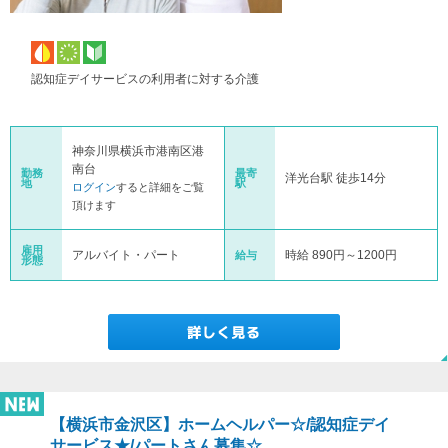
認知症デイサービスの利用者に対する介護
神奈川県横浜市港南区港
南台
勤務
最寄
洋光台駅 徒歩14分
地
駅
ログイン
すると詳細をご覧
頂けます
雇用
アルバイト・パート
時給 890円～1200円
給与
形態
【横浜市金沢区】ホームヘルパー☆/認知症デイ
サービス★/パートさん募集☆