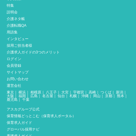
特集
説明会
介護ネタ帳
介護転職QA
用語集
インタビュー
採用ご担当者様
介護求人ガイドの3つのメリット
ログイン
会員登録
サイトマップ
お問い合わせ
運営会社
東京
｜
横浜
｜
相模原
｜
八王子
｜
大宮
｜
宇都宮
｜
高崎
｜
つくば
｜
新潟
｜
大阪
｜
福岡
｜
広島
｜
名古屋
｜
仙台
｜
札幌
｜
沖縄
｜
岡山
｜
京都
｜
熊本
｜
鹿児島
｜
千葉
アスカグループ公式
保育情報どっとこむ（保育求人ポータル）
保育求人ガイド
グローバル採用ナビ