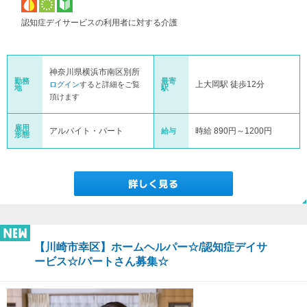
認知症デイサービスの利用者に対する介護
神奈川県横浜市南区別所
勤務
最寄
上大岡駅 徒歩12分
ログイン
すると詳細をご覧
地
駅
頂けます
雇用
アルバイト・パート
時給 890円～1200円
給与
形態
【川崎市幸区】ホームヘルパー☆/認知症デイサ
ービス☆/パートさん募集☆