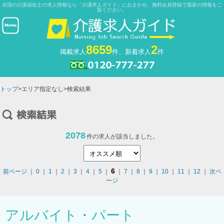
全国の介護福祉士の求人情報なら「介護求人ガイド」におまかせ。無料会員登録で最新の情報をご
覧ください。
8659
2
掲載求人
件、新着求人
件
トップ
>エリア指定なし>検索結果
2078
件の求人が該当しました。
6
前ページ
｜
0
｜
1
｜
2
｜
3
｜
4
｜
5
｜
｜
7
｜
8
｜
9
｜
10
｜
11
｜
12
｜
次ペ
ージ
アルバイト・パート