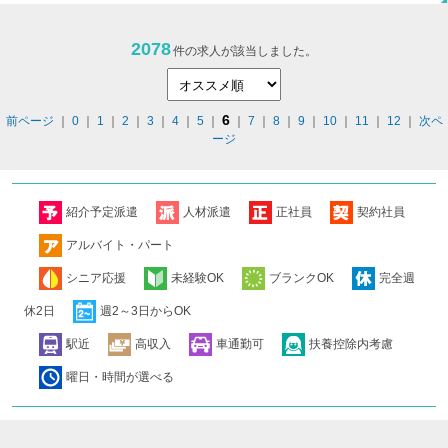
2078
件の求人が該当しました。
6
前ページ
｜
0
｜
1
｜
2
｜
3
｜
4
｜
5
｜
｜
7
｜
8
｜
9
｜
10
｜
11
｜
12
｜
次ペ
ージ
紹介予定派遣
人材派遣
正社員
契約社員
アルバイト・パート
シニア応援
未経験OK
ブランクOK
完全週
休2日
週2～3日からOK
駅近
高収入
車通勤可
扶養控除内考慮
曜日・時間が選べる