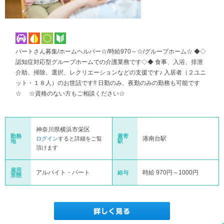
パートさん募集/ホームヘルパー☆/時給970～☆/グループホーム☆ ◆◇
認知症対応型グループホームでの介護業務です◇◆ 食事、入浴、排泄
介助、掃除、選択、レクリエーションなどの支援です♪ 入居者（２ユニ
ット・１８人）のお世話です!! 日勤のみ、夜勤のみの勤務も可能です
☆ ☆資格のない方もご相談ください☆
神奈川県横浜市栄区
勤務
最寄
港南台駅
ログイン
すると詳細をご覧
地
駅
頂けます
雇用
アルバイト・パート
時給 970円～1000円
給与
形態