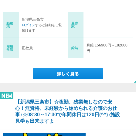
新潟県三条市
勤務
最寄
ログイン
すると詳細をご覧
地
駅
頂けます
月給 156900円～182000
雇用
正社員
給与
形態
円
【新潟県三条市】☆夜勤、残業無しなので安
心！無資格、未経験から始められる介護のお仕
事♪☆08:30～17:30で年間休日は120日(^^)♪施設
見学も出来ますよ