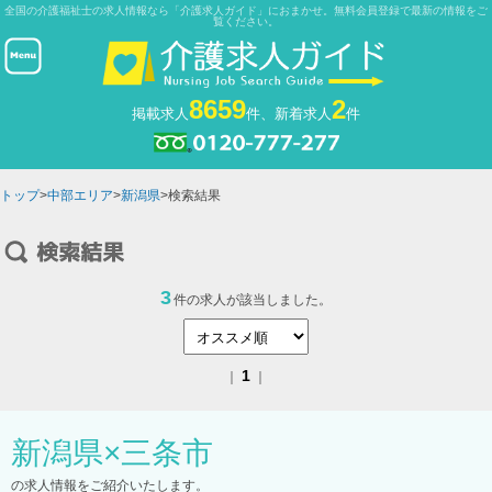
全国の介護福祉士の求人情報なら「介護求人ガイド」におまかせ。無料会員登録で最新の情報をご
覧ください。
8659
2
掲載求人
件、新着求人
件
トップ
>
中部エリア
>
新潟県
>検索結果
3
件の求人が該当しました。
1
｜
｜
新潟県
×
三条市
の求人情報をご紹介いたします。