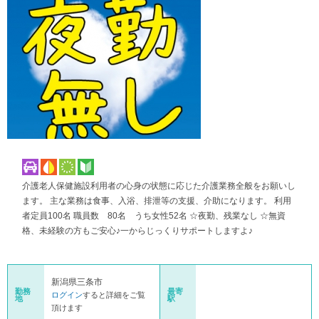
介護老人保健施設利用者の心身の状態に応じた介護業務全般をお願いし
ます。 主な業務は食事、入浴、排泄等の支援、介助になります。 利用
者定員100名 職員数 80名 うち女性52名 ☆夜勤、残業なし ☆無資
格、未経験の方もご安心♪一からじっくりサポートしますよ♪
新潟県三条市
勤務
最寄
ログイン
すると詳細をご覧
地
駅
頂けます