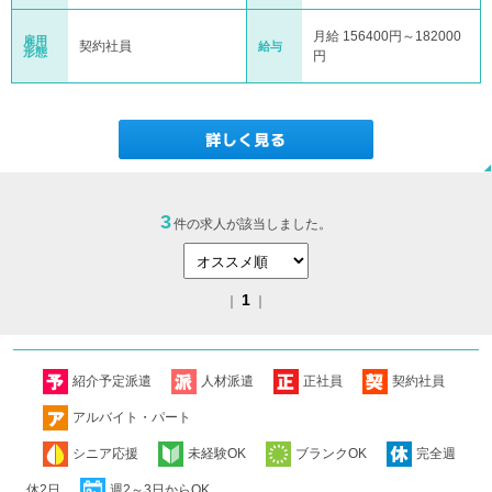
月給 156400円～182000
雇用
契約社員
給与
形態
円
3
件の求人が該当しました。
1
｜
｜
紹介予定派遣
人材派遣
正社員
契約社員
アルバイト・パート
シニア応援
未経験OK
ブランクOK
完全週
休2日
週2～3日からOK