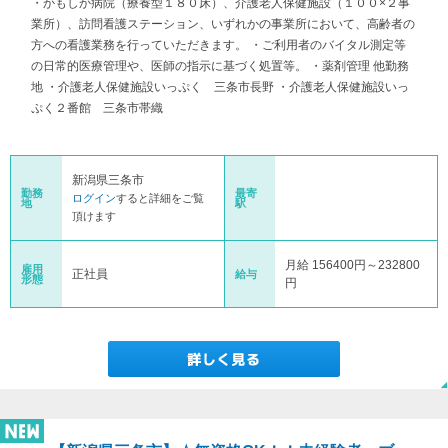
・かもしか病院（療養型１８０床）、介護老人保健施設（１００×２事
業所）、訪問看護ステーション、いずれかの事業所において、高齢者の
方への看護業務を行っていただきます。 ・ご利用者のバイタル測定等
の日常的医療管理や、医師の指示に基づく処置等。 ・薬剤管理 他勤務
地 ・介護老人保健施設いっぷく 三条市長野 ・介護老人保健施設いっ
ぷく２番館 三条市帯織
新潟県三条市
勤務
最寄
ログイン
すると詳細をご覧
地
駅
頂けます
月給 156400円～232800
雇用
正社員
給与
形態
円