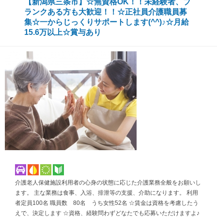
【新潟県三条市】☆無資格OK！！未経験者、ブ
ランクある方も大歓迎！！☆正社員介護職員募
集☆一からじっくりサポートします(^^)♪☆月給
15.6万以上☆賞与あり
介護老人保健施設利用者の心身の状態に応じた介護業務全般をお願いし
ます。 主な業務は食事、入浴、排泄等の支援、介助になります。 利用
者定員100名 職員数 80名 うち女性52名 ☆賃金は資格を考慮したう
えで、決定します ☆資格、経験問わずどなたでも応募いただけますよ♪