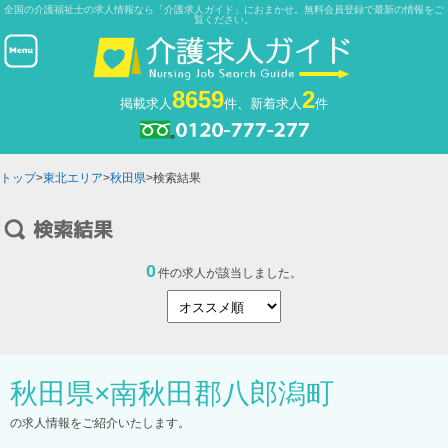
全国の介護福祉士の求人情報なら「介護求人ガイド」におまかせ。無料会員登録で最新の情報をご
覧ください。
8659
2
掲載求人
件、新着求人
件
トップ
>
東北エリア
>
秋田県
>検索結果
0
件の求人が該当しました。
秋田県
×
南秋田郡八郎潟町
の求人情報をご紹介いたします。