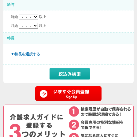
給与
時給
以上
月給
以上
特長
▼特長を選択する