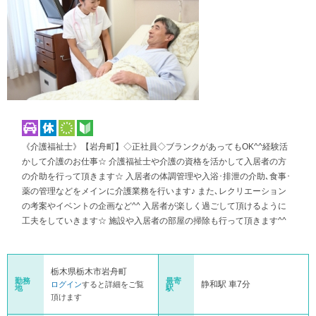
《介護福祉士》【岩舟町】◇正社員◇ブランクがあってもOK^^経験活
かして介護のお仕事☆ 介護福祉士や介護の資格を活かして入居者の方
の介助を行って頂きます☆ 入居者の体調管理や入浴･排泄の介助､食事･
薬の管理などをメインに介護業務を行います♪ また､レクリエーション
の考案やイベントの企画など^^ 入居者が楽しく過ごして頂けるように
工夫をしていきます☆ 施設や入居者の部屋の掃除も行って頂きます^^
栃木県栃木市岩舟町
勤務
最寄
静和駅 車7分
ログイン
すると詳細をご覧
地
駅
頂けます