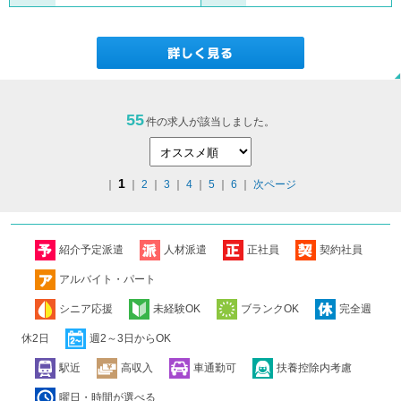
55
件の求人が該当しました。
1
｜
｜
2
｜
3
｜
4
｜
5
｜
6
｜
次ページ
紹介予定派遣
人材派遣
正社員
契約社員
アルバイト・パート
シニア応援
未経験OK
ブランクOK
完全週
休2日
週2～3日からOK
駅近
高収入
車通勤可
扶養控除内考慮
曜日・時間が選べる