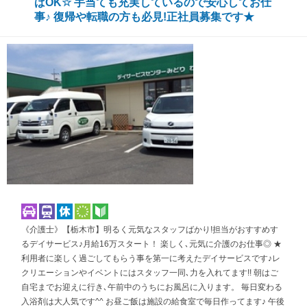
ばOK☆ 手当ても充実しているので安心してお仕
事♪ 復帰や転職の方も必見!正社員募集です★
《介護士》【栃木市】明るく元気なスタッフばかり!担当がおすすめす
るデイサービス♪月給16万スタート！ 楽しく､元気に介護のお仕事◎ ★
利用者に楽しく過ごしてもらう事を第一に考えたデイサービスです♪レ
クリエーションやイベントにはスタッフ一同､力を入れてます!! 朝はご
自宅までお迎えに行き､午前中のうちにお風呂に入ります。 毎日変わる
入浴剤は大人気です^^ お昼ご飯は施設の給食室で毎日作ってます♪ 午後