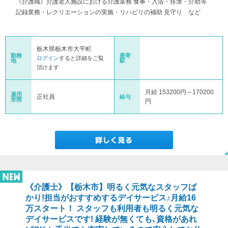
《介護職》介護老人施設における介護業務 食事・入浴・排泄・介助等
記録業務・レクリエーションの実施・リハビリの補助 見守り など
栃木県栃木市大平町
勤務
最寄
ログイン
すると詳細をご覧
地
駅
頂けます
月給 153200円～170200
雇用
正社員
給与
形態
円
《介護士》【栃木市】明るく元気なスタッフば
かり!担当がおすすめするデイサービス♪月給16
万スタート！ スタッフも利用者も明るく元気な
デイサービスです! 経験が無くても､資格があれ