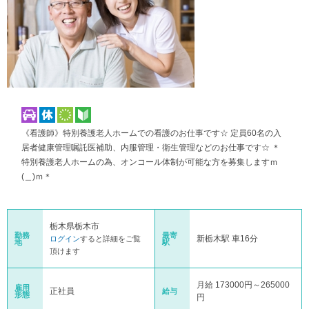
《看護師》特別養護老人ホームでの看護のお仕事です☆ 定員60名の入
居者健康管理嘱託医補助、内服管理・衛生管理などのお仕事です☆ ＊
特別養護老人ホームの為、オンコール体制が可能な方を募集しますｍ
(＿)ｍ＊
栃木県栃木市
勤務
最寄
新栃木駅 車16分
ログイン
すると詳細をご覧
地
駅
頂けます
月給 173000円～265000
雇用
正社員
給与
形態
円