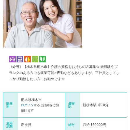
《介護》【栃木県栃木市】介護の資格をお持ちの方募集☆ 未経験やブ
ランクのある方でも就業可能♪ 夜勤などもありますが、正社員としてし
っかり勤務したい方にお勧めです☆
栃木県栃木市
勤務
最寄
新栃木駅 車10分
ログイン
すると詳細をご覧
地
駅
頂けます
雇用
正社員
月給 160000円
給与
形態