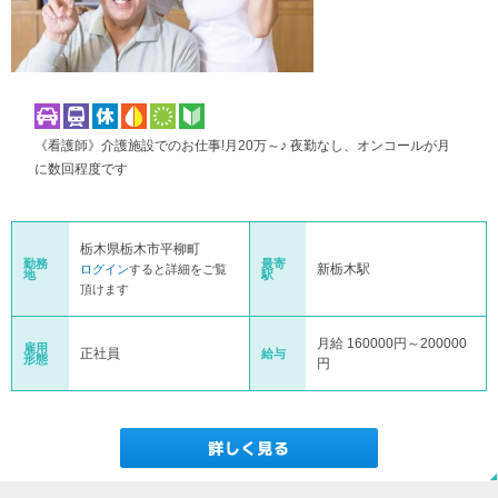
《看護師》介護施設でのお仕事!月20万～♪ 夜勤なし、オンコールが月
に数回程度です
栃木県栃木市平柳町
勤務
最寄
新栃木駅
ログイン
すると詳細をご覧
地
駅
頂けます
月給 160000円～200000
雇用
正社員
給与
形態
円