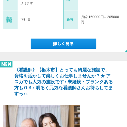
頂けます
月給 160000円～205000
雇用
正社員
給与
形態
円
《看護師》【栃木市】とっても綺麗な施設で、
資格を活かして楽しくお仕事しませんか？★ ア
スカでも人気の施設です♪ 未経験・ブランクある
方もＯＫ♪ 明るく元気な看護師さんお待ちしてま
すっ♪♪