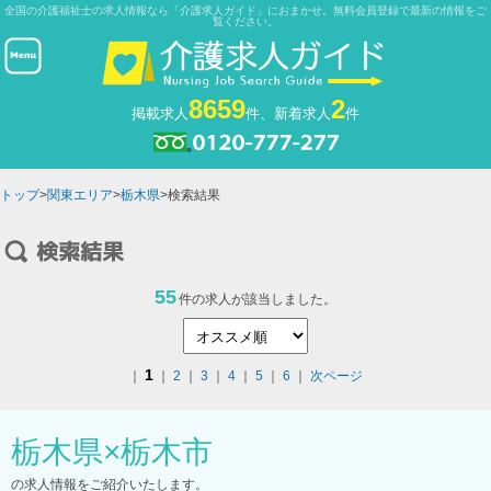
全国の介護福祉士の求人情報なら「介護求人ガイド」におまかせ。無料会員登録で最新の情報をご
覧ください。
8659
2
掲載求人
件、新着求人
件
トップ
>
関東エリア
>
栃木県
>検索結果
55
件の求人が該当しました。
1
｜
｜
2
｜
3
｜
4
｜
5
｜
6
｜
次ページ
栃木県
×
栃木市
の求人情報をご紹介いたします。