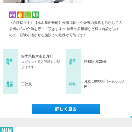
《介護福祉士》【栃木県岩舟町】介護福祉士や介護の資格を活かして入
居者の方の介助を行って頂きます☆ 特養や多機能など様々施設がある
ので、経験を活かせる施設での勤務が可能です♪
栃木県栃木市岩舟町
勤務
最寄
静和駅 車25分
ログイン
すると詳細をご覧
地
駅
頂けます
月給 180000円～200000
雇用
正社員
給与
形態
円