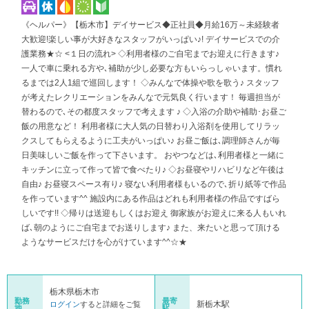
《ヘルパー》【栃木市】デイサービス◆正社員◆月給16万～未経験者
大歓迎!楽しい事が大好きなスタッフがいっぱい♪! デイサービスでの介
護業務★☆ <１日の流れ> ◇利用者様のご自宅までお迎えに行きます♪
一人で車に乗れる方や､補助が少し必要な方もいらっしゃいます。慣れ
るまでは2人1組で巡回します！ ◇みんなで体操や歌を歌う♪ スタッフ
が考えたレクリエーションをみんなで元気良く行います！ 毎週担当が
替わるので､その都度スタッフで考えます ♪ ◇入浴の介助や補助･お昼ご
飯の用意など！ 利用者様に大人気の日替わり入浴剤を使用してリラッ
クスしてもらえるように工夫がいっぱい♪ お昼ご飯は､調理師さんが毎
日美味しいご飯を作って下さいます。 おやつなどは､利用者様と一緒に
キッチンに立って作って皆で食べたり♪ ◇お昼寝やリハビリなど午後は
自由♪ お昼寝スペース有り♪ 寝ない利用者様もいるので､折り紙等で作品
を作っています^^ 施設内にある作品はどれも利用者様の作品ですばら
しいです!! ◇帰りは送迎もしくはお迎え 御家族がお迎えに来る人もいれ
ば､朝のようにご自宅までお送りします♪ また、来たいと思って頂ける
ようなサービスだけを心がけています^^☆★
栃木県栃木市
勤務
最寄
新栃木駅
ログイン
すると詳細をご覧
地
駅