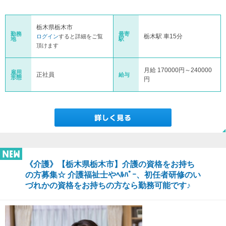
栃木県栃木市
勤務
最寄
栃木駅 車15分
ログイン
すると詳細をご覧
地
駅
頂けます
月給 170000円～240000
雇用
正社員
給与
形態
円
《介護》【栃木県栃木市】介護の資格をお持ち
の方募集☆ 介護福祉士やﾍﾙﾊﾟｰ、初任者研修のい
づれかの資格をお持ちの方なら勤務可能です♪