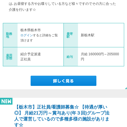
は､お昼寝する方やお喋りしている方など様々ですのでその方に合った
介護を行います☆
栃木県栃木市
勤務
最寄
新栃木駅
ログイン
すると詳細をご覧
地
駅
頂けます
紹介予定派遣
月給 160000円～205000
雇用
給与
形態
正社員
円
【栃木市】正社員/看護師募集☆ 【待遇が厚い
◎】 月給21万円～賞与あり(年３回)グループ法
人で運営しているので多種多様の施設がありま
す☆