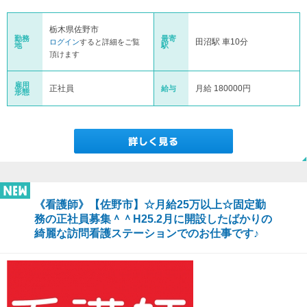
栃木県佐野市
勤務
最寄
田沼駅 車10分
ログイン
すると詳細をご覧
地
駅
頂けます
雇用
正社員
月給 180000円
給与
形態
《看護師》【佐野市】☆月給25万以上☆固定勤
務の正社員募集＾＾H25.2月に開設したばかりの
綺麗な訪問看護ステーションでのお仕事です♪