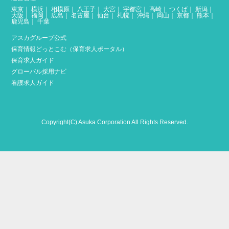
東京
｜
横浜
｜
相模原
｜
八王子
｜
大宮
｜
宇都宮
｜
高崎
｜
つくば
｜
新潟
｜
大阪
｜
福岡
｜
広島
｜
名古屋
｜
仙台
｜
札幌
｜
沖縄
｜
岡山
｜
京都
｜
熊本
｜
鹿児島
｜
千葉
アスカグループ公式
保育情報どっとこむ（保育求人ポータル）
保育求人ガイド
グローバル採用ナビ
看護求人ガイド
Copyright(C) Asuka Corporation All Rights Reserved.