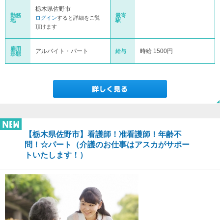
栃木県佐野市
勤務
最寄
ログイン
すると詳細をご覧
地
駅
頂けます
雇用
アルバイト・パート
時給 1500円
給与
形態
【栃木県佐野市】看護師！准看護師！年齢不
問！☆パート（介護のお仕事はアスカがサポー
トいたします！）