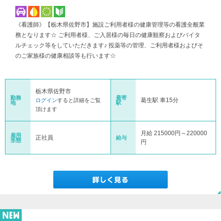
《看護師》【栃木県佐野市】施設ご利用者様の健康管理等の看護全般業
務となります☆ ご利用者様、ご入居様の毎日の健康観察およびバイタ
ルチェック等をしていただきます♪ 投薬等の管理、ご利用者様およびそ
のご家族様の健康相談等も行います☆
栃木県佐野市
勤務
最寄
葛生駅 車15分
ログイン
すると詳細をご覧
地
駅
頂けます
月給 215000円～220000
雇用
正社員
給与
形態
円