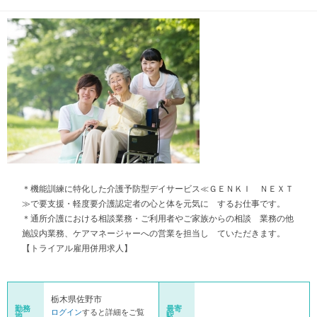
＊機能訓練に特化した介護予防型デイサービス≪ＧＥＮＫＩ ＮＥＸＴ
≫で要支援・軽度要介護認定者の心と体を元気に するお仕事です。
＊通所介護における相談業務・ご利用者やご家族からの相談 業務の他
施設内業務、ケアマネージャーへの営業を担当し ていただきます。
【トライアル雇用併用求人】
栃木県佐野市
勤務
最寄
ログイン
すると詳細をご覧
地
駅