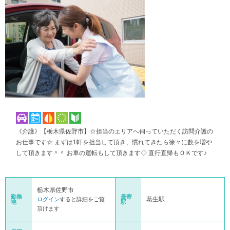
《介護》【栃木県佐野市】☆担当のエリアへ伺っていただく訪問介護の
お仕事です☆ まずは1軒を担当して頂き、慣れてきたら徐々に数を増や
して頂きます＾＾ お車の運転もして頂きます◇ 直行直帰もＯＫです♪
栃木県佐野市
勤務
最寄
葛生駅
ログイン
すると詳細をご覧
地
駅
頂けます