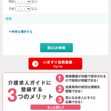
時給
以上
月給
以上
特長
▼特長を選択する