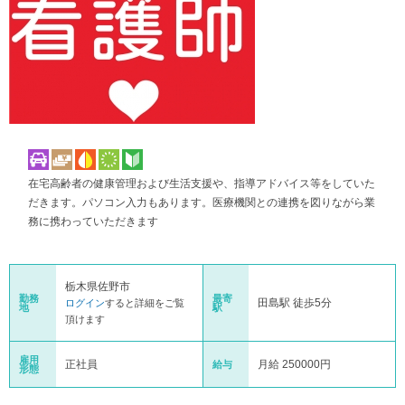
在宅高齢者の健康管理および生活支援や、指導アドバイス等をしていた
だきます。パソコン入力もあります。医療機関との連携を図りながら業
務に携わっていただきます
栃木県佐野市
勤務
最寄
田島駅 徒歩5分
ログイン
すると詳細をご覧
地
駅
頂けます
雇用
正社員
月給 250000円
給与
形態