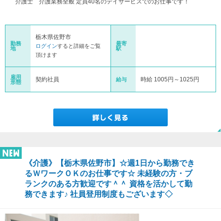
介護士 介護業務全般 定員40名のデイサービスでのお仕事です！
栃木県佐野市
勤務
最寄
ログイン
すると詳細をご覧
地
駅
頂けます
雇用
契約社員
時給 1005円～1025円
給与
形態
《介護》【栃木県佐野市】☆週1日から勤務でき
るＷワークＯＫのお仕事です☆ 未経験の方・ブ
ランクのある方歓迎です＾＾ 資格を活かして勤
務できます♪ 社員登用制度もございます◇