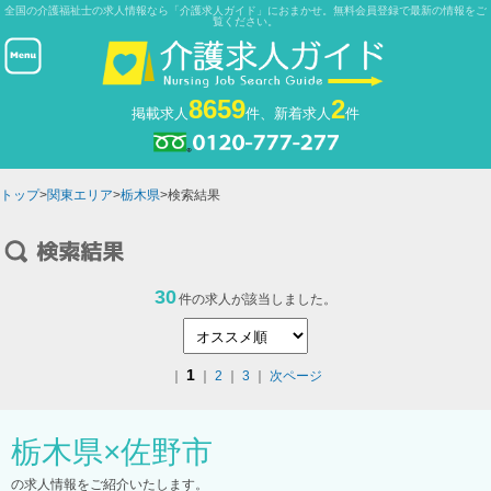
全国の介護福祉士の求人情報なら「介護求人ガイド」におまかせ。無料会員登録で最新の情報をご
覧ください。
8659
2
掲載求人
件、新着求人
件
トップ
>
関東エリア
>
栃木県
>検索結果
30
件の求人が該当しました。
1
｜
｜
2
｜
3
｜
次ページ
栃木県
×
佐野市
の求人情報をご紹介いたします。