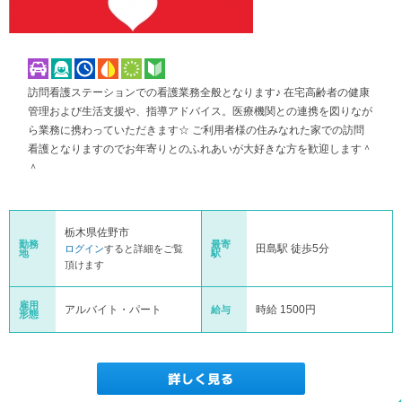
訪問看護ステーションでの看護業務全般となります♪ 在宅高齢者の健康
管理および生活支援や、指導アドバイス。医療機関との連携を図りなが
ら業務に携わっていただきます☆ ご利用者様の住みなれた家での訪問
看護となりますのでお年寄りとのふれあいが大好きな方を歓迎します＾
＾
栃木県佐野市
勤務
最寄
田島駅 徒歩5分
ログイン
すると詳細をご覧
地
駅
頂けます
雇用
アルバイト・パート
時給 1500円
給与
形態