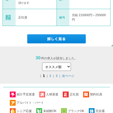
頂けます
月給 210000円～250000
雇用
正社員
給与
形態
円
30
件の求人が該当しました。
1
｜
｜
2
｜
3
｜
次ページ
紹介予定派遣
人材派遣
正社員
契約社員
アルバイト・パート
シニア応援
未経験OK
ブランクOK
完全週