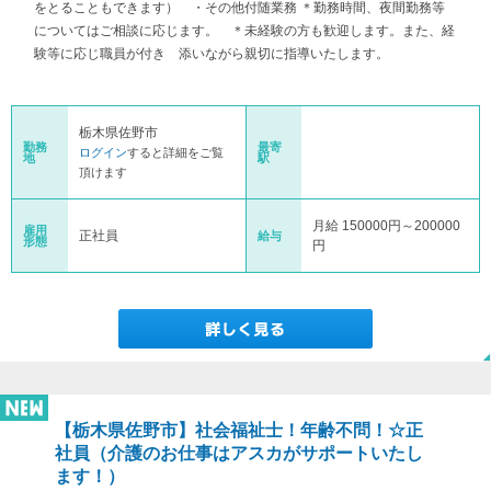
をとることもできます） ・その他付随業務 ＊勤務時間、夜間勤務等
についてはご相談に応じます。 ＊未経験の方も歓迎します。また、経
験等に応じ職員が付き 添いながら親切に指導いたします。
栃木県佐野市
勤務
最寄
ログイン
すると詳細をご覧
地
駅
頂けます
月給 150000円～200000
雇用
正社員
給与
形態
円
【栃木県佐野市】社会福祉士！年齢不問！☆正
社員（介護のお仕事はアスカがサポートいたし
ます！）