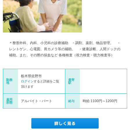
＊整形外科、内科、小児科の診療補助 ・調剤、薬剤、物品管理。 ・
レントゲン、心電図、胃カメラ等の補助。 ・健康診断、人間ドックの
補助。また、その際の採血など 各種検査（視力検査・聴力検査等）
栃木県佐野市
勤務
最寄
ログイン
すると詳細をご覧
地
駅
頂けます
雇用
アルバイト・パート
時給 1100円～1200円
給与
形態