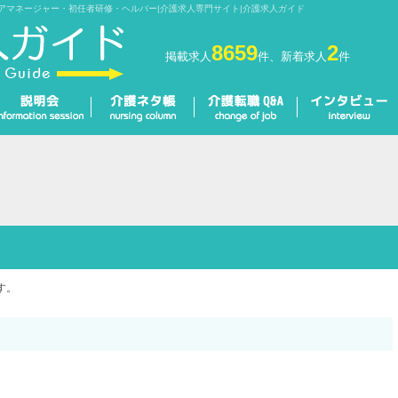
アマネージャー・初任者研修・ヘルパー|介護求人専門サイト|介護求人ガイド
8659
2
掲載求人
件、新着求人
件
す。