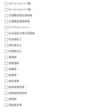
ホームヘルパー2級
ホームヘルパー1級
介護職員初任者研修
介護職員基礎研修
ケアマネージャー
社会福祉主事任用資格
社会福祉士
理学療法士
作業療法士
看護師
准看護師
保健師
助産師
歯科技師
臨床検査技師
診療放射線技師
薬剤師
登録販売者