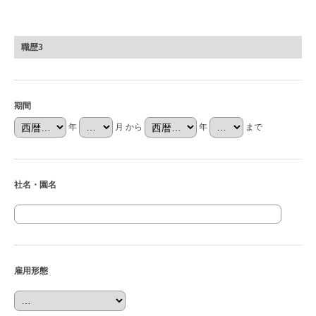
職歴3
期間
年
月 から
年
まで
社名・園名
雇用形態