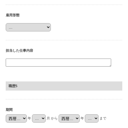
雇用形態
担当した仕事内容
職歴5
期間
年
月 から
年
まで