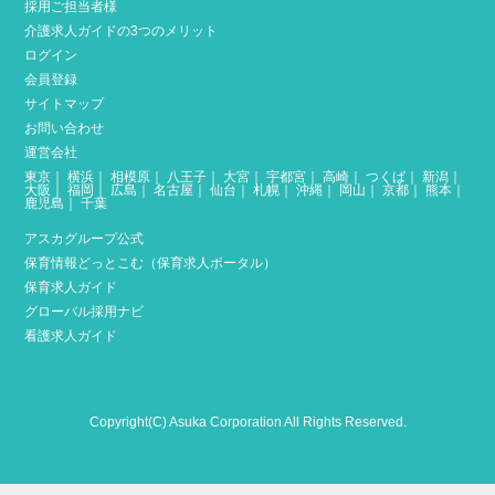
採用ご担当者様
介護求人ガイドの3つのメリット
ログイン
会員登録
サイトマップ
お問い合わせ
運営会社
東京
｜
横浜
｜
相模原
｜
八王子
｜
大宮
｜
宇都宮
｜
高崎
｜
つくば
｜
新潟
｜
大阪
｜
福岡
｜
広島
｜
名古屋
｜
仙台
｜
札幌
｜
沖縄
｜
岡山
｜
京都
｜
熊本
｜
鹿児島
｜
千葉
アスカグループ公式
保育情報どっとこむ（保育求人ポータル）
保育求人ガイド
グローバル採用ナビ
看護求人ガイド
Copyright(C) Asuka Corporation All Rights Reserved.