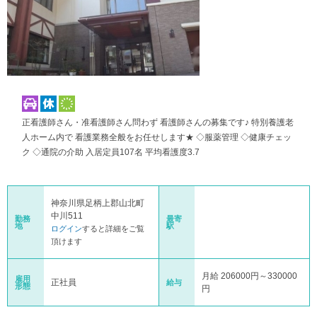
正看護師さん・准看護師さん問わず 看護師さんの募集です♪ 特別養護老
人ホーム内で 看護業務全般をお任せします★ ◇服薬管理 ◇健康チェッ
ク ◇通院の介助 入居定員107名 平均看護度3.7
神奈川県足柄上郡山北町
中川511
勤務
最寄
地
駅
ログイン
すると詳細をご覧
頂けます
月給 206000円～330000
雇用
正社員
給与
形態
円