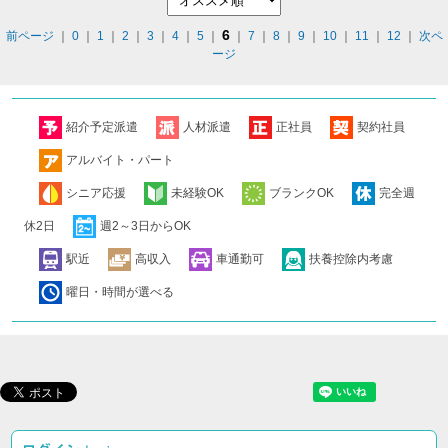
6
前ページ
｜
0
｜
1
｜
2
｜
3
｜
4
｜
5
｜
｜
7
｜
8
｜
9
｜
10
｜
11
｜
12
｜
次ペ
ージ
紹介予定派遣
人材派遣
正社員
契約社員
アルバイト・パート
シニア応援
未経験OK
ブランクOK
完全週
休2日
週2～3日からOK
駅近
高収入
車通勤可
扶養控除内考慮
曜日・時間が選べる