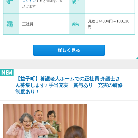
ログイン
すると詳細をご覧
地
駅
頂けます
月給 174304円～188136
雇用
正社員
給与
形態
円
【益子町】養護老人ホームでの正社員 介護士さ
ん募集します♪ 手当充実 賞与あり 充実の研修
制度あり！