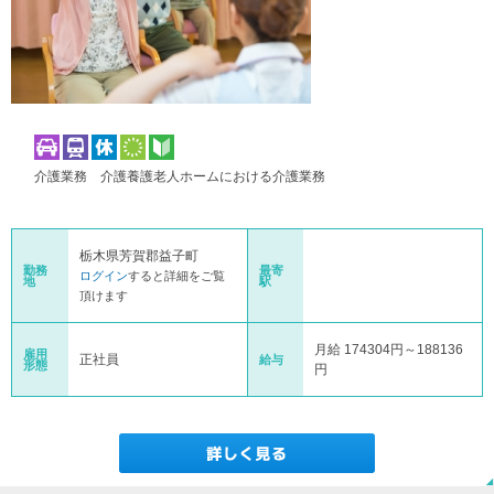
介護業務 介護養護老人ホームにおける介護業務
栃木県芳賀郡益子町
勤務
最寄
ログイン
すると詳細をご覧
地
駅
頂けます
月給 174304円～188136
雇用
正社員
給与
形態
円