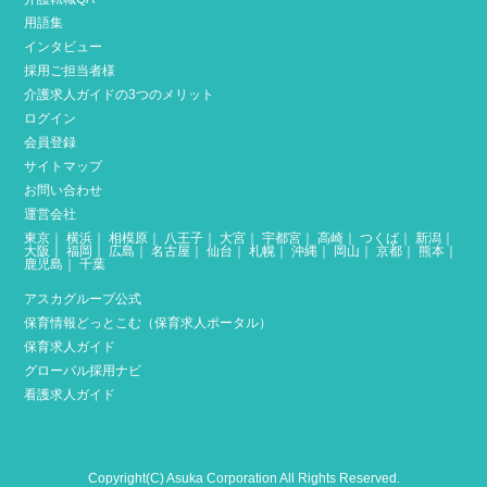
用語集
インタビュー
採用ご担当者様
介護求人ガイドの3つのメリット
ログイン
会員登録
サイトマップ
お問い合わせ
運営会社
東京
｜
横浜
｜
相模原
｜
八王子
｜
大宮
｜
宇都宮
｜
高崎
｜
つくば
｜
新潟
｜
大阪
｜
福岡
｜
広島
｜
名古屋
｜
仙台
｜
札幌
｜
沖縄
｜
岡山
｜
京都
｜
熊本
｜
鹿児島
｜
千葉
アスカグループ公式
保育情報どっとこむ（保育求人ポータル）
保育求人ガイド
グローバル採用ナビ
看護求人ガイド
Copyright(C) Asuka Corporation All Rights Reserved.