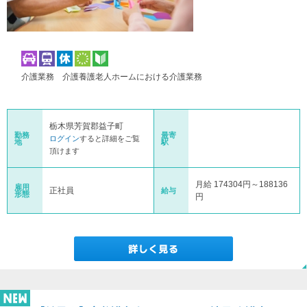
介護業務 介護養護老人ホームにおける介護業務
栃木県芳賀郡益子町
勤務
最寄
ログイン
すると詳細をご覧
地
駅
頂けます
月給 174304円～188136
雇用
正社員
給与
形態
円