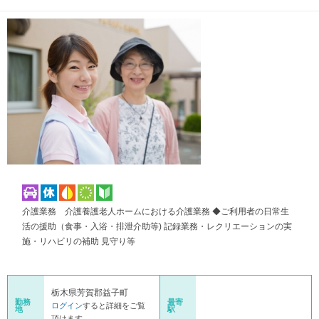
介護業務 介護養護老人ホームにおける介護業務 ◆ご利用者の日常生
活の援助（食事・入浴・排泄介助等) 記録業務・レクリエーションの実
施・リハビリの補助 見守り等
栃木県芳賀郡益子町
勤務
最寄
ログイン
すると詳細をご覧
地
駅
頂けます