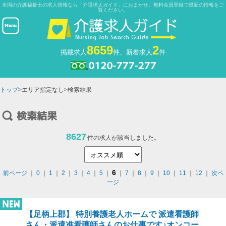
全国の介護福祉士の求人情報なら「介護求人ガイド」におまかせ。無料会員登録で最新の情報をご
覧ください。
8659
2
掲載求人
件、新着求人
件
トップ
>エリア指定なし>検索結果
8627
件の求人が該当しました。
6
前ページ
｜
0
｜
1
｜
2
｜
3
｜
4
｜
5
｜
｜
7
｜
8
｜
9
｜
10
｜
11
｜
12
｜
次ペ
ージ
【足柄上郡】 特別養護老人ホームで 派遣看護師
さん・派遣准看護師さんのお仕事です♪オンコー