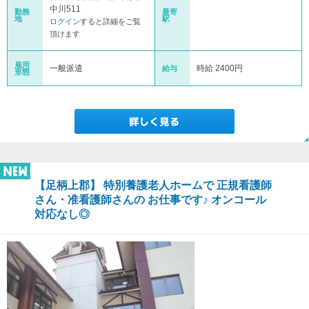
中川511
勤務
最寄
地
駅
ログイン
すると詳細をご覧
頂けます
雇用
一般派遣
時給 2400円
給与
形態
【足柄上郡】 特別養護老人ホームで 正規看護師
さん・准看護師さんの お仕事です♪ オンコール
対応なし◎