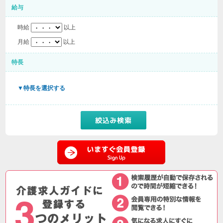
給与
時給
以上
月給
以上
特長
▼特長を選択する