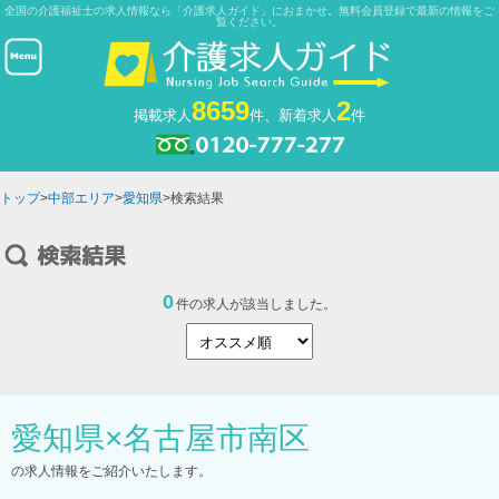
全国の介護福祉士の求人情報なら「介護求人ガイド」におまかせ。無料会員登録で最新の情報をご
覧ください。
8659
2
掲載求人
件、新着求人
件
トップ
>
中部エリア
>
愛知県
>検索結果
0
件の求人が該当しました。
愛知県
×
名古屋市南区
の求人情報をご紹介いたします。