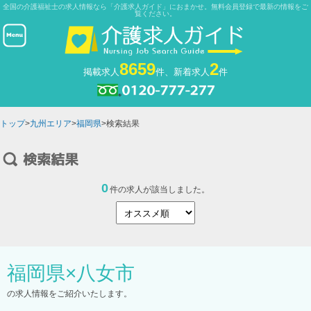
全国の介護福祉士の求人情報なら「介護求人ガイド」におまかせ。無料会員登録で最新の情報をご
覧ください。
8659
2
掲載求人
件、新着求人
件
トップ
>
九州エリア
>
福岡県
>検索結果
0
件の求人が該当しました。
福岡県
×
八女市
の求人情報をご紹介いたします。