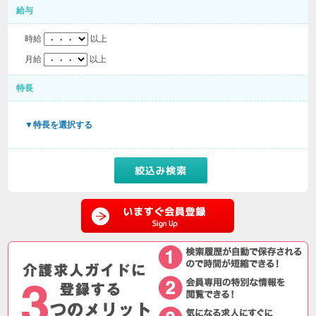
給与
時給
以上
月給
以上
特長
▼特長を選択する