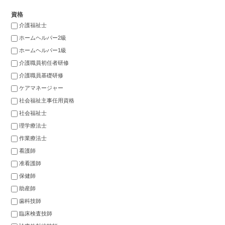
資格
介護福祉士
ホームヘルパー2級
ホームヘルパー1級
介護職員初任者研修
介護職員基礎研修
ケアマネージャー
社会福祉主事任用資格
社会福祉士
理学療法士
作業療法士
看護師
准看護師
保健師
助産師
歯科技師
臨床検査技師