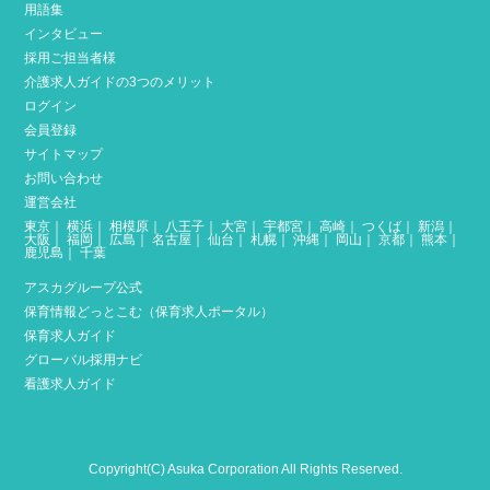
用語集
インタビュー
採用ご担当者様
介護求人ガイドの3つのメリット
ログイン
会員登録
サイトマップ
お問い合わせ
運営会社
東京
｜
横浜
｜
相模原
｜
八王子
｜
大宮
｜
宇都宮
｜
高崎
｜
つくば
｜
新潟
｜
大阪
｜
福岡
｜
広島
｜
名古屋
｜
仙台
｜
札幌
｜
沖縄
｜
岡山
｜
京都
｜
熊本
｜
鹿児島
｜
千葉
アスカグループ公式
保育情報どっとこむ（保育求人ポータル）
保育求人ガイド
グローバル採用ナビ
看護求人ガイド
Copyright(C) Asuka Corporation All Rights Reserved.