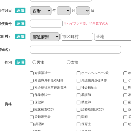
年
月
日
生年月日
※ハイフン不要。半角数字のみ
郵便番号
区町村）
建物名）
男性
女性
性別
介護福祉士
ホームヘルパー2級
介護職員初任者研修
介護職員基礎研修
社会福祉主事任用資格
社会福祉士
作業療法士
看護師
保健師
助産師
資格
臨床検査技師
診療放射線技師
登録販売者
医師
調理師
保育士