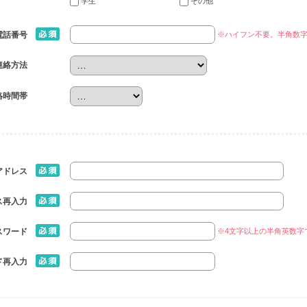
学生
その他
※ハイフン不要。半角数
電話番号
連絡方法
絡時間帯
アドレス
ス再入力
※4文字以上の半角英数字
スワード
ド再入力