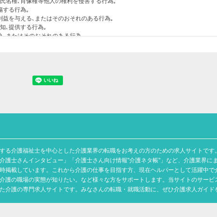
する介護福祉士を中心とした介護業界の転職をお考えの方のための求人サイトです
介護士さんインタビュー」「介護士さん向け情報"介護ネタ帳"」など、介護業界に
時掲載しています。これから介護の仕事を目指す方、現在ヘルパーとして活躍中で
介護の職場の実態が知りたい。など様々な方をサポートします。当サイトのサービ
た介護の専門求人サイトです。みなさんの転職・就職活動に、ぜひ介護求人ガイド