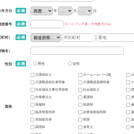
年
月
日
生年月日
※ハイフン不要。半角数字のみ
郵便番号
区町村）
建物名）
男性
女性
性別
介護福祉士
ホームヘルパー2級
介護職員初任者研修
介護職員基礎研修
社会福祉主事任用資格
社会福祉士
作業療法士
看護師
保健師
助産師
資格
臨床検査技師
診療放射線技師
登録販売者
医師
調理師
保育士