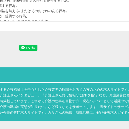
する介護福祉士を中心とした介護業界の転職をお考えの方のための求人サイトです
介護士さんインタビュー」「介護士さん向け情報"介護ネタ帳"」など、介護業界に
時掲載しています。これから介護の仕事を目指す方、現在ヘルパーとして活躍中で
介護の職場の実態が知りたい。など様々な方をサポートします。当サイトのサービ
た介護の専門求人サイトです。みなさんの転職・就職活動に、ぜひ介護求人ガイド