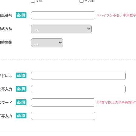
学生
その他
※ハイフン不要。半角数
電話番号
連絡方法
絡時間帯
アドレス
ス再入力
※4文字以上の半角英数字
スワード
ド再入力