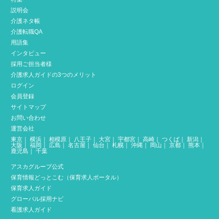
説明会
介護ネタ帳
介護転職QA
用語集
インタビュー
採用ご担当者様
介護求人ガイドの3つのメリット
ログイン
会員登録
サイトマップ
お問い合わせ
運営会社
東京
｜
横浜
｜
相模原
｜
八王子
｜
大宮
｜
宇都宮
｜
高崎
｜
つくば
｜
新潟
｜
大阪
｜
福岡
｜
広島
｜
名古屋
｜
仙台
｜
札幌
｜
沖縄
｜
岡山
｜
京都
｜
熊本
｜
鹿児島
｜
千葉
アスカグループ公式
保育情報どっとこむ（保育求人ポータル）
保育求人ガイド
グローバル採用ナビ
看護求人ガイド