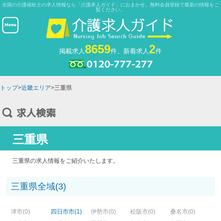
全国の介護福祉士の求人情報なら「介護求人ガイド」におまかせ。無料会員登録で最新の情報をご
覧ください。
8659
2
掲載求人
件、新着求人
件
トップ
>
近畿エリア
>三重県
三重県
三重県の求人情報をご紹介いたします。
三重県全域(3)
津市(0)
四日市市(1)
伊勢市(0)
松阪市(0)
桑名市(0)