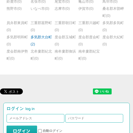
鈴鹿市(0)
名張市(0)
尾鷲市(0)
亀山市(0)
鳥羽市(0)
熊野市(0)
いなべ市(0)
志摩市(0)
伊賀市(0)
桑名郡木曽岬
町(0)
員弁郡東員町
三重郡菰野町
三重郡朝日町
三重郡川越町
多気郡多気町
(0)
(0)
(0)
(0)
(0)
多気郡明和町
多気郡大台町
度会郡玉城町
度会郡度会町
度会郡大紀町
(0)
(2)
(0)
(0)
(0)
度会郡南伊勢
北牟婁郡紀北
南牟婁郡御浜
南牟婁郡紀宝
町(0)
町(0)
町(0)
町(0)
自動ログイン