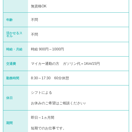
無資格OK
不問
年齢
活かせるス
不問
キル
時給 900円～1000円
時給・月給
マイカー通勤の方 ガソリン代＝1Km/15円
交通費
8:30～17:30 60分休憩
勤務時間
シフトによる
休日
お休みのご希望はご相談ください♪
即日～1ヵ月間
期間
短期でのお仕事です。