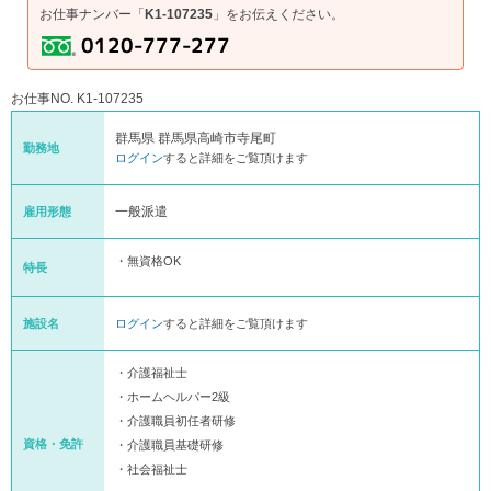
お仕事ナンバー「
K1-107235
」をお伝えください。
お仕事NO. K1-107235
群馬県 群馬県高崎市寺尾町
勤務地
ログイン
すると詳細をご覧頂けます
一般派遣
雇用形態
・無資格OK
特長
施設名
ログイン
すると詳細をご覧頂けます
・介護福祉士
・ホームヘルパー2級
・介護職員初任者研修
資格・免許
・介護職員基礎研修
・社会福祉士