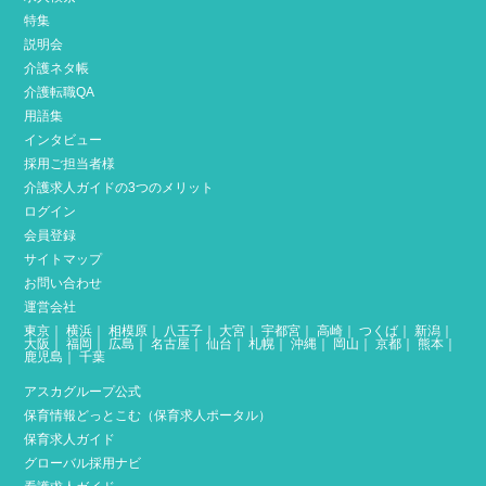
特集
説明会
介護ネタ帳
介護転職QA
用語集
インタビュー
採用ご担当者様
介護求人ガイドの3つのメリット
ログイン
会員登録
サイトマップ
お問い合わせ
運営会社
東京
｜
横浜
｜
相模原
｜
八王子
｜
大宮
｜
宇都宮
｜
高崎
｜
つくば
｜
新潟
｜
大阪
｜
福岡
｜
広島
｜
名古屋
｜
仙台
｜
札幌
｜
沖縄
｜
岡山
｜
京都
｜
熊本
｜
鹿児島
｜
千葉
アスカグループ公式
保育情報どっとこむ（保育求人ポータル）
保育求人ガイド
グローバル採用ナビ