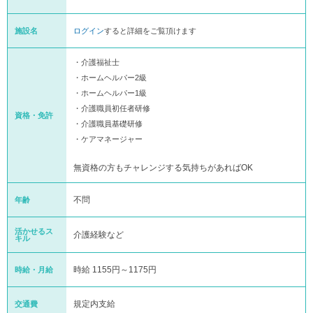
施設名
ログイン
すると詳細をご覧頂けます
・介護福祉士
・ホームヘルパー2級
・ホームヘルパー1級
・介護職員初任者研修
資格・免許
・介護職員基礎研修
・ケアマネージャー
無資格の方もチャレンジする気持ちがあればOK
不問
年齢
活かせるス
介護経験など
キル
時給 1155円～1175円
時給・月給
規定内支給
交通費