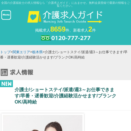
全国の介護福祉士の求人情報なら「介護求人ガイド」におまかせ。無料会員登録で最新の情報をご
覧ください。
8659
2
掲載求人
件、新着求人
件
トップ
>
関東エリア
>
栃木県
>介護士/ショートステイ/派遣/週3～お仕事できます/早
番・遅番歓迎/介護経験活かせます/ブランクOK/高時給
介護士/ショートステイ/派遣/週3～お仕事できま
す/早番・遅番歓迎/介護経験活かせます/ブランク
OK/高時給