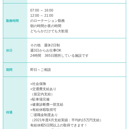
07:00 ～ 16:00
12:00 ～ 21:00
のローテーション勤務
勤務時間
朝の時間か夜の時間
どちらかだけでも大歓迎
その他 週休2日制
週3日からお仕事OK
休日
24時間 365日開所している施設です
即日～ご相談
期間
○社会保険
○交通費支給あり
（規定内支給）
○駐車場完備
○健康診断費一部支給
○有給休暇取得可
待遇
〇退職金制度あり
（2021年度4月支給実績：平均約15万円支給）
有給休暇5日間以上の取得できます！