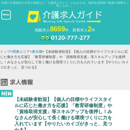
全国の介護福祉士の求人情報なら「介護求人ガイド」におまかせ。無料会員登録で最新の情報をご
覧ください。
8659
2
掲載求人
件、新着求人
件
トップ
>
関東エリア
>
東京都
>【未経験者歓迎】【個人の目標やライフスタイルに応
じた働き方を応援】「教育研修制度」や「資格取得支援」等スキルアップを後押
し！みなさんが安心して長く働ける環境づくりに力を入れています【やりたいカイ
ゴがきっと、見つかる】
【未経験者歓迎】【個人の目標やライフスタイ
ルに応じた働き方を応援】「教育研修制度」や
「資格取得支援」等スキルアップを後押し！み
なさんが安心して長く働ける環境づくりに力を
入れています【やりたいカイゴがきっと、見つ
かる】