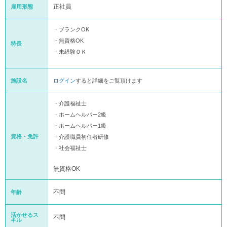
正社員
雇用形態
・ブランクOK
・無資格OK
特長
・未経験ＯＫ
施設名
ログイン
すると詳細をご覧頂けます
・介護福祉士
・ホームヘルパー2級
・ホームヘルパー1級
資格・免許
・介護職員初任者研修
・社会福祉士
無資格OK
不問
年齢
活かせるス
不問
キル