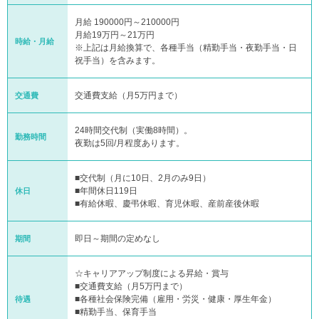
月給 190000円～210000円
月給19万円～21万円
時給・月給
※上記は月給換算で、各種手当（精勤手当・夜勤手当・日
祝手当）を含みます。
交通費支給（月5万円まで）
交通費
24時間交代制（実働8時間）。
勤務時間
夜勤は5回/月程度あります。
■交代制（月に10日、2月のみ9日）
■年間休日119日
休日
■有給休暇、慶弔休暇、育児休暇、産前産後休暇
即日～期間の定めなし
期間
☆キャリアアップ制度による昇給・賞与
■交通費支給（月5万円まで）
■各種社会保険完備（雇用・労災・健康・厚生年金）
待遇
■精勤手当、保育手当