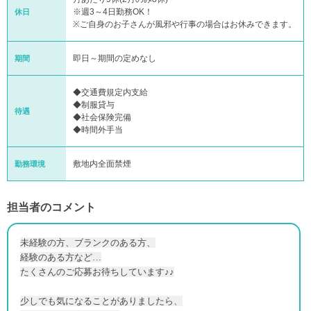
※週3～4日勤務OK！
休日
※ご自身のお子さんが風邪や行事の場合はお休みできます。
即日～期間の定めなし
期間
◆交通費規定内支給
◆制服貸与
待遇
◆社会保険完備
◆時間外手当
敷地内全面禁煙
勤務環境
担当者のコメント
未経験の方、ブランクのある方、
経験のある方など…
たくさんのご応募お待ちしています♪♪
少しでも気になることがありましたら、