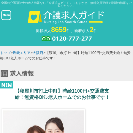
全国の介護福祉士の求人情報なら「介護求人ガイド」におまかせ。無料会員登録で最新の情報をご
覧ください。
8659
2
掲載求人
件、新着求人
件
トップ
>
近畿エリア
>
大阪府
>【寝屋川市打上中町】時給1100円+交通費支給！無資
格OK♪老人ホームでのお仕事です！
【寝屋川市打上中町】時給1100円+交通費支
給！無資格OK♪老人ホームでのお仕事です！