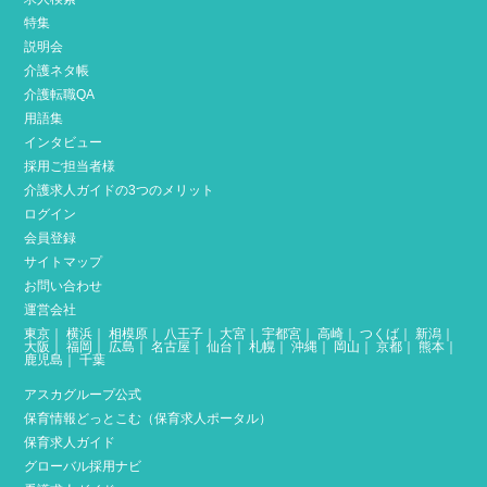
特集
説明会
介護ネタ帳
介護転職QA
用語集
インタビュー
採用ご担当者様
介護求人ガイドの3つのメリット
ログイン
会員登録
サイトマップ
お問い合わせ
運営会社
東京
｜
横浜
｜
相模原
｜
八王子
｜
大宮
｜
宇都宮
｜
高崎
｜
つくば
｜
新潟
｜
大阪
｜
福岡
｜
広島
｜
名古屋
｜
仙台
｜
札幌
｜
沖縄
｜
岡山
｜
京都
｜
熊本
｜
鹿児島
｜
千葉
アスカグループ公式
保育情報どっとこむ（保育求人ポータル）
保育求人ガイド
グローバル採用ナビ