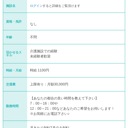
施設名
ログイン
すると詳細をご覧頂けます
資格・免許
なし
不問
年齢
介護施設での経験
活かせるス
キル
未経験者歓迎
時給 1100円
時給・月給
上限有り：月額30,000円
交通費
【あなたの都合の良い時間を教えて下さい】
7：00～16：00や
勤務時間
12：00～21：00などあなたのご希望をお伺いします！
※お気軽にお電話下さい♪
月あたり9休(2月のみ8休)