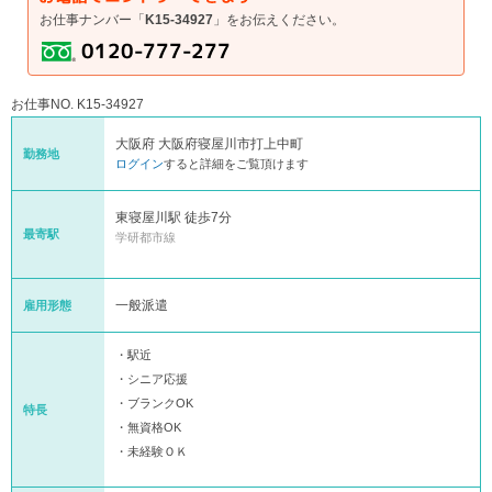
お仕事ナンバー「
K15-34927
」をお伝えください。
お仕事NO. K15-34927
大阪府 大阪府寝屋川市打上中町
勤務地
ログイン
すると詳細をご覧頂けます
東寝屋川駅 徒歩7分
最寄駅
学研都市線
一般派遣
雇用形態
・駅近
・シニア応援
・ブランクOK
特長
・無資格OK
・未経験ＯＫ