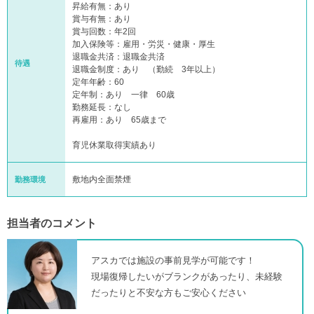
昇給有無：あり
賞与有無：あり
賞与回数：年2回
加入保険等：雇用・労災・健康・厚生
退職金共済：退職金共済
待遇
退職金制度：あり （勤続 3年以上）
定年年齢：60
定年制：あり 一律 60歳
勤務延長：なし
再雇用：あり 65歳まで
育児休業取得実績あり
敷地内全面禁煙
勤務環境
担当者のコメント
アスカでは施設の事前見学が可能です！
現場復帰したいがブランクがあったり、未経験
だったりと不安な方もご安心ください