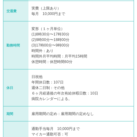
実費（上限あり）
交通費
毎月 10,000円まで
変形（１ヶ月単位）
(1)8時30分〜17時30分
(2)9時00分〜18時00分
(3)17時00分〜9時00分
勤務時間
時間外：あり
時間外月平均時間：月平均15時間
休憩時間：休憩時間60分
日祝他
年間休日数：107日
週休二日制：その他
休日
６ヶ月経過後の年次有給休暇日数：10日
病院カレンダーによる。
雇用期間の定め：雇用期間の定めなし
期間
通勤手当毎月 10,000円まで
マイカー通勤可否：可