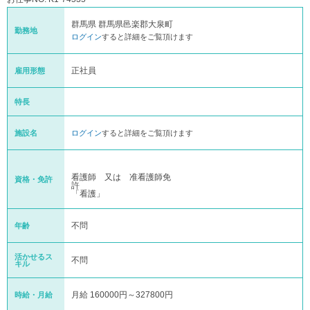
群馬県 群馬県邑楽郡大泉町
勤務地
ログイン
すると詳細をご覧頂けます
正社員
雇用形態
特長
施設名
ログイン
すると詳細をご覧頂けます
看護師 又は 准看護師免
資格・免許
許
「看護」
不問
年齢
活かせるス
不問
キル
月給 160000円～327800円
時給・月給