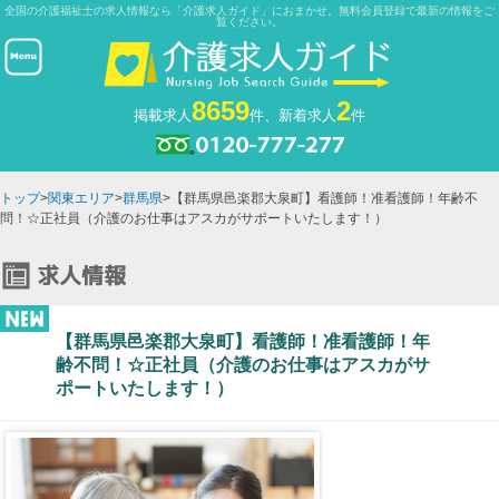
全国の介護福祉士の求人情報なら「介護求人ガイド」におまかせ。無料会員登録で最新の情報をご
覧ください。
8659
2
掲載求人
件、新着求人
件
トップ
>
関東エリア
>
群馬県
>【群馬県邑楽郡大泉町】看護師！准看護師！年齢不
問！☆正社員（介護のお仕事はアスカがサポートいたします！）
【群馬県邑楽郡大泉町】看護師！准看護師！年
齢不問！☆正社員（介護のお仕事はアスカがサ
ポートいたします！）