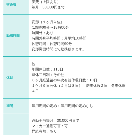
実費（上限あり）
交通費
毎月 30,000円まで
変形（１ヶ月単位）
(1)9時00分〜18時00分
時間外：あり
勤務時間
時間外月平均時間：月平均10時間
休憩時間：休憩時間60分
変形労働時間にて勤務頂きます。
他
年間休日数：113日
週休二日制：その他
休日
６ヶ月経過後の年次有給休暇日数：10日
１ケ月９日公休（２月は８日） 夏季休暇２日 冬季休暇
４日
雇用期間の定め：雇用期間の定めなし
期間
通勤手当毎月 30,000円まで
マイカー通勤可否：可
昇給有無：あり