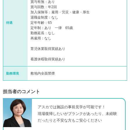
賞与有無：あり
賞与回数：年2回
加入保険等：雇用・労災・健康・厚生
退職金制度：なし
定年年齢：65
待遇
定年制：あり 一律 65歳
勤務延長：なし
再雇用：なし
育児休業取得実績あり
看護休暇取得実績あり
敷地内全面禁煙
勤務環境
担当者のコメント
アスカでは施設の事前見学が可能です！
現場復帰したいがブランクがあったり、未経験
だったりと不安な方もご安心ください