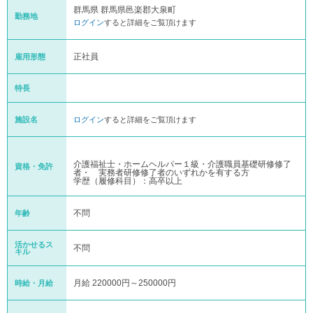
群馬県 群馬県邑楽郡大泉町
勤務地
ログイン
すると詳細をご覧頂けます
正社員
雇用形態
特長
施設名
ログイン
すると詳細をご覧頂けます
介護福祉士・ホームヘルパー１級・介護職員基礎研修修了
資格・免許
者・ 実務者研修修了者のいずれかを有する方
学歴（履修科目）：高卒以上
不問
年齢
活かせるス
不問
キル
月給 220000円～250000円
時給・月給