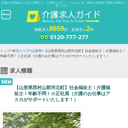
全国の介護福祉士の求人情報なら「介護求人ガイド」におまかせ。無料会員登録で最新の情報をご
覧ください。
8659
2
掲載求人
件、新着求人
件
トップ
>
東北エリア
>
山形県
>【山形県西村山郡河北町】社会福祉士！介護福祉士！
年齢不問！☆正社員（介護のお仕事はアスカがサポートいたします！）
【山形県西村山郡河北町】社会福祉士！介護福
祉士！年齢不問！☆正社員（介護のお仕事はア
スカがサポートいたします！）