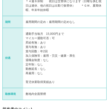
＊４週８休制 祝日は交替休になります（日曜を挟む祝
日は連休、他の祝日は出勤で振替休） ＊ＧＷ、夏期休
暇、年末年始休暇
雇用期間の定め：雇用期間の定めなし
期間
通勤手当毎月 15,000円まで
マイカー通勤可否：可
昇給有無：あり
賞与有無：あり
賞与回数：年2回
加入保険等：雇用・労災・健康・厚生
待遇
退職金制度：なし
定年制：なし
勤務延長：なし
再雇用：なし
育児休業取得実績あり
敷地内全面禁煙
勤務環境