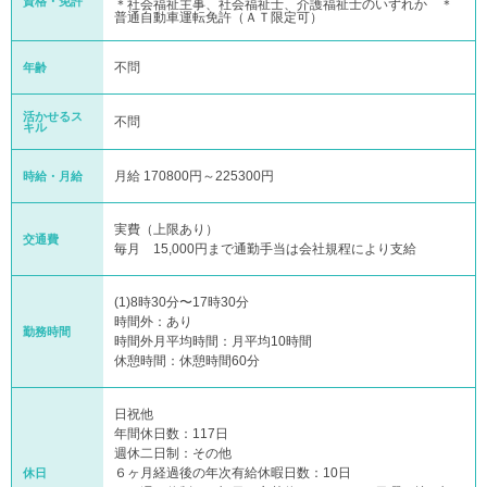
資格・免許
＊社会福祉主事、社会福祉士、介護福祉士のいずれか ＊
普通自動車運転免許（ＡＴ限定可）
不問
年齢
活かせるス
不問
キル
月給 170800円～225300円
時給・月給
実費（上限あり）
交通費
毎月 15,000円まで通勤手当は会社規程により支給
(1)8時30分〜17時30分
時間外：あり
勤務時間
時間外月平均時間：月平均10時間
休憩時間：休憩時間60分
日祝他
年間休日数：117日
週休二日制：その他
６ヶ月経過後の年次有給休暇日数：10日
休日