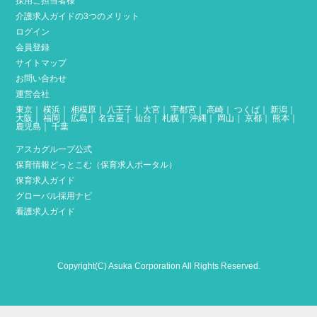
採用ご担当者様
介護求人ガイドの3つのメリット
ログイン
会員登録
サイトマップ
お問い合わせ
運営会社
東京
｜
横浜
｜
相模原
｜
八王子
｜
大宮
｜
宇都宮
｜
高崎
｜
つくば
｜
新潟
｜
大阪
｜
福岡
｜
広島
｜
名古屋
｜
仙台
｜
札幌
｜
沖縄
｜
岡山
｜
京都
｜
熊本
｜
鹿児島
｜
千葉
アスカグループ公式
保育情報どっとこむ（保育求人ポータル）
保育求人ガイド
グローバル採用ナビ
看護求人ガイド
Copyright(C) Asuka Corporation All Rights Reserved.