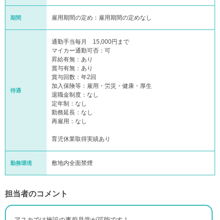
雇用期間の定め：雇用期間の定めなし
期間
通勤手当毎月 15,000円まで
マイカー通勤可否：可
昇給有無：あり
賞与有無：あり
賞与回数：年2回
加入保険等：雇用・労災・健康・厚生
待遇
退職金制度：なし
定年制：なし
勤務延長：なし
再雇用：なし
育児休業取得実績あり
敷地内全面禁煙
勤務環境
担当者のコメント
アスカでは施設の事前見学が可能です！