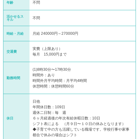
不問
年齢
活かせるス
不問
キル
月給 240000円～270000円
時給・月給
実費（上限あり）
交通費
毎月 15,000円まで
(1)8時30分〜17時30分
時間外：あり
勤務時間
時間外月平均時間：月平均4時間
休憩時間：休憩時間60分
日他
年間休日数：109日
週休二日制：毎 週
６ヶ月経過後の年次有給休暇日数：10日
休日
シフト表による （月９日〜１０日の休みとなります）
◆子育て中の方も活躍している職場です。学校行事や家事
都合で休みの場合はシフト