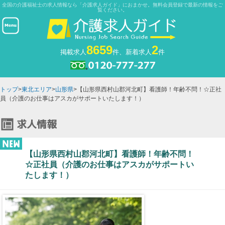
全国の介護福祉士の求人情報なら「介護求人ガイド」におまかせ。無料会員登録で最新の情報をご
覧ください。
8659
2
掲載求人
件、新着求人
件
トップ
>
東北エリア
>
山形県
>【山形県西村山郡河北町】看護師！年齢不問！☆正社
員（介護のお仕事はアスカがサポートいたします！）
【山形県西村山郡河北町】看護師！年齢不問！
☆正社員（介護のお仕事はアスカがサポートい
たします！）