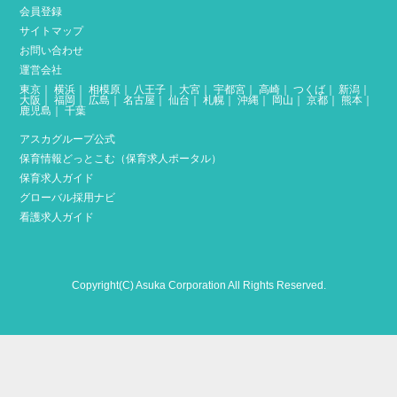
会員登録
サイトマップ
お問い合わせ
運営会社
東京
｜
横浜
｜
相模原
｜
八王子
｜
大宮
｜
宇都宮
｜
高崎
｜
つくば
｜
新潟
｜
大阪
｜
福岡
｜
広島
｜
名古屋
｜
仙台
｜
札幌
｜
沖縄
｜
岡山
｜
京都
｜
熊本
｜
鹿児島
｜
千葉
アスカグループ公式
保育情報どっとこむ（保育求人ポータル）
保育求人ガイド
グローバル採用ナビ
看護求人ガイド
Copyright(C) Asuka Corporation All Rights Reserved.