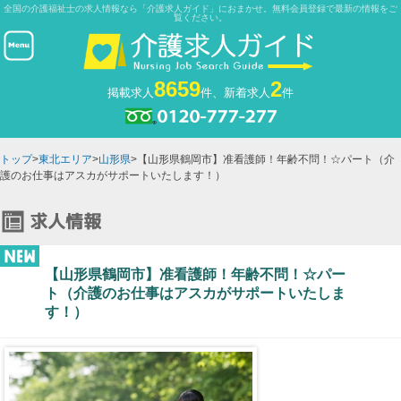
全国の介護福祉士の求人情報なら「介護求人ガイド」におまかせ。無料会員登録で最新の情報をご
覧ください。
8659
2
掲載求人
件、新着求人
件
トップ
>
東北エリア
>
山形県
>【山形県鶴岡市】准看護師！年齢不問！☆パート（介
護のお仕事はアスカがサポートいたします！）
【山形県鶴岡市】准看護師！年齢不問！☆パー
ト（介護のお仕事はアスカがサポートいたしま
す！）