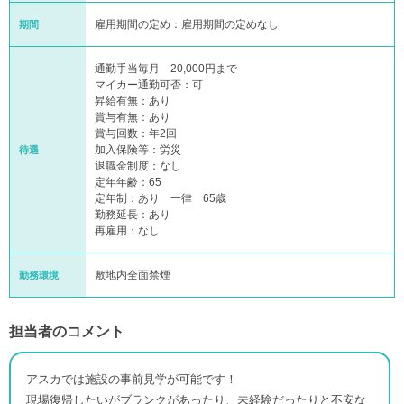
雇用期間の定め：雇用期間の定めなし
期間
通勤手当毎月 20,000円まで
マイカー通勤可否：可
昇給有無：あり
賞与有無：あり
賞与回数：年2回
加入保険等：労災
待遇
退職金制度：なし
定年年齢：65
定年制：あり 一律 65歳
勤務延長：あり
再雇用：なし
敷地内全面禁煙
勤務環境
担当者のコメント
アスカでは施設の事前見学が可能です！
現場復帰したいがブランクがあったり、未経験だったりと不安な