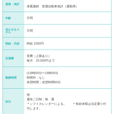
資格・免許
准看護師 普通自動車免許（通勤用）
不問
年齢
活かせるス
不問
キル
時給 1500円
時給・月給
実費（上限あり）
交通費
毎月 20,000円まで
(1)9時00分〜18時00分
時間外：なし
勤務時間
休憩時間：休憩時間60分
他
週休二日制：毎 週
休日
＊シフトカレンダーによる。 ＊有給休暇は法定通り付
与します。