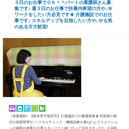
３日のお仕事でＯＫ＾＾パートの看護師さん募
集です♪ 週３日のお仕事で扶養内希望の方や､Ｗ
ワークをしたい方必見です★ 介護施設でのお仕
事です♪ スキルアップを目指したい方や､やる気
のある方大歓迎!
《准看護師》【栃木県宇都宮市】介護施設での看護業務★ 利用者の毎
日の体調管理や､バイタルチェック・機能訓練を兼ねたレクリエーショ
ンの補助や考案を介護スタッフと一緒に行って頂きます♪ また､入浴時