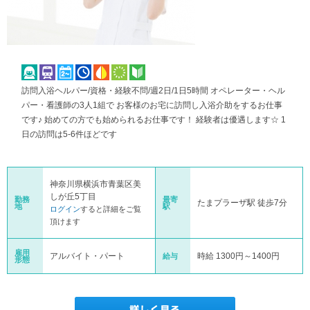
訪問入浴ヘルパー/資格・経験不問/週2日/1日5時間 オペレーター・ヘル
パー・看護師の3人1組で お客様のお宅に訪問し入浴介助をするお仕事
です♪ 始めての方でも始められるお仕事です！ 経験者は優遇します☆ 1
日の訪問は5-6件ほどです
神奈川県横浜市青葉区美
しが丘5丁目
勤務
最寄
たまプラーザ駅 徒歩7分
地
駅
ログイン
すると詳細をご覧
頂けます
雇用
アルバイト・パート
時給 1300円～1400円
給与
形態