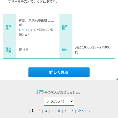
す利用者を支えていくお仕事です。
神奈川県横浜市南区山王
町
勤務
最寄
地
駅
ログイン
すると詳細をご覧
頂けます
月給 195000円～275000
雇用
正社員
給与
形態
円
175
件の求人が該当しました。
1
｜
｜
2
｜
3
｜
4
｜
5
｜
6
｜
7
｜
次ページ