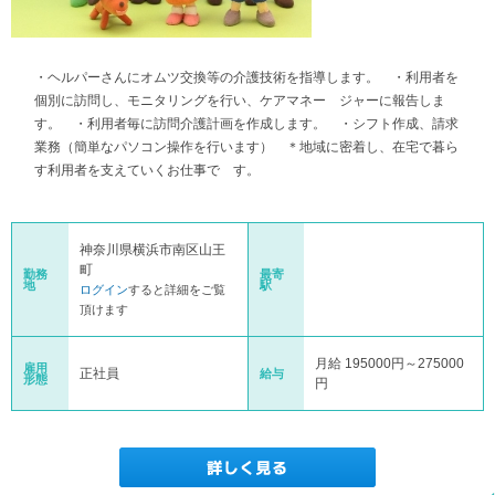
・ヘルパーさんにオムツ交換等の介護技術を指導します。 ・利用者を
個別に訪問し、モニタリングを行い、ケアマネー ジャーに報告しま
す。 ・利用者毎に訪問介護計画を作成します。 ・シフト作成、請求
業務（簡単なパソコン操作を行います） ＊地域に密着し、在宅で暮ら
す利用者を支えていくお仕事で す。
神奈川県横浜市南区山王
町
勤務
最寄
地
駅
ログイン
すると詳細をご覧
頂けます
月給 195000円～275000
雇用
正社員
給与
形態
円