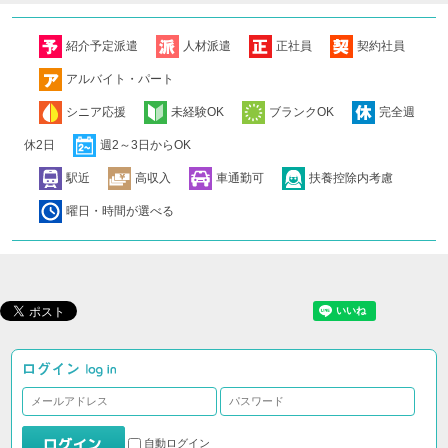
紹介予定派遣
人材派遣
正社員
契約社員
アルバイト・パート
シニア応援
未経験OK
ブランクOK
完全週
休2日
週2～3日からOK
駅近
高収入
車通勤可
扶養控除内考慮
曜日・時間が選べる
自動ログイン