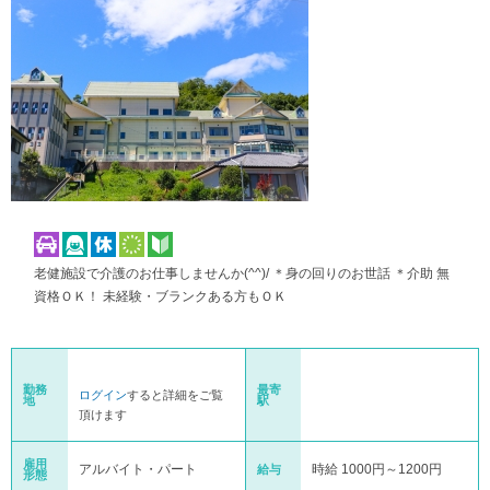
老健施設で介護のお仕事しませんか(^^)/ ＊身の回りのお世話 ＊介助 無
資格ＯＫ！ 未経験・ブランクある方もＯＫ
勤務
最寄
ログイン
すると詳細をご覧
地
駅
頂けます
雇用
アルバイト・パート
時給 1000円～1200円
給与
形態