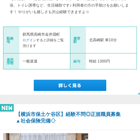
浴、トイレ誘導など、生活補助です♪ 利用者の方の手助けをお願いしま
す！ やりがいも嬉しさも沢山経験できますよ☆
群馬県高崎市金井淵町
勤務
最寄
北高崎駅 車10分
ログイン
すると詳細をご覧
地
駅
頂けます
雇用
一般派遣
時給 1300円
給与
形態
【横浜市保土ケ谷区】経験不問◎正規職員募集
▲社会保険完備◇