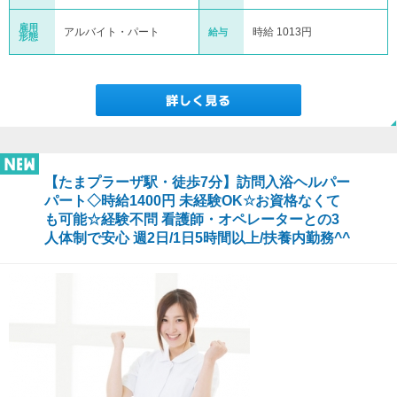
雇用
アルバイト・パート
時給 1013円
給与
形態
【たまプラーザ駅・徒歩7分】訪問入浴ヘルパー
パート◇時給1400円 未経験OK☆お資格なくて
も可能☆経験不問 看護師・オペレーターとの3
人体制で安心 週2日/1日5時間以上/扶養内勤務^^