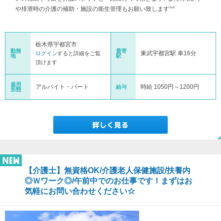
や排泄時の介護の補助・施設の衛生管理もお願い致します^^
栃木県宇都宮市
勤務
最寄
東武宇都宮駅 車16分
ログイン
すると詳細をご覧
地
駅
頂けます
雇用
アルバイト・パート
時給 1050円～1200円
給与
形態
【介護士】無資格OK/介護老人保健施設/扶養内
◎Ｗワーク◎/午前中でのお仕事です！まずはお
気軽にお問い合わせください☆