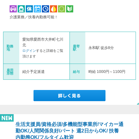
介護業務／扶養内勤務可能！
愛知県愛西市大井町七川
北
勤務
最寄
永和駅 徒歩8分
地
駅
ログイン
すると詳細をご覧
頂けます
雇用
紹介予定派遣
時給 1000円～1100円
給与
形態
生活支援員/資格必須/多機能型事業所/マイカー通
勤OK/人間関係良好/パート 週2日からOK/ 扶養
内勤務OK/フルタイム歓迎