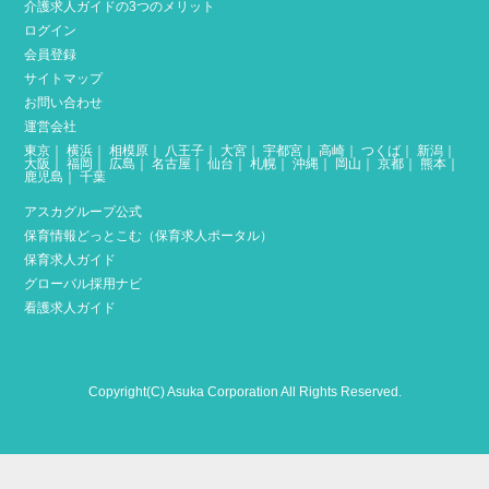
介護求人ガイドの3つのメリット
ログイン
会員登録
サイトマップ
お問い合わせ
運営会社
東京
｜
横浜
｜
相模原
｜
八王子
｜
大宮
｜
宇都宮
｜
高崎
｜
つくば
｜
新潟
｜
大阪
｜
福岡
｜
広島
｜
名古屋
｜
仙台
｜
札幌
｜
沖縄
｜
岡山
｜
京都
｜
熊本
｜
鹿児島
｜
千葉
アスカグループ公式
保育情報どっとこむ（保育求人ポータル）
保育求人ガイド
グローバル採用ナビ
看護求人ガイド
Copyright(C) Asuka Corporation All Rights Reserved.