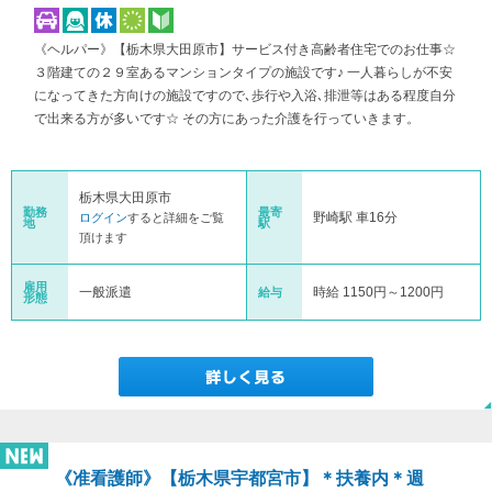
《ヘルパー》【栃木県大田原市】サービス付き高齢者住宅でのお仕事☆
３階建ての２９室あるマンションタイプの施設です♪ 一人暮らしが不安
になってきた方向けの施設ですので､歩行や入浴､排泄等はある程度自分
で出来る方が多いです☆ その方にあった介護を行っていきます。
栃木県大田原市
勤務
最寄
野崎駅 車16分
ログイン
すると詳細をご覧
地
駅
頂けます
雇用
一般派遣
時給 1150円～1200円
給与
形態
《准看護師》【栃木県宇都宮市】＊扶養内＊週