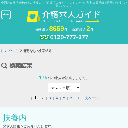
全国の介護福祉士の求人情報なら「介護求人ガイド」におまかせ。無料会員登録で最新の情報をご
覧ください。
8659
2
掲載求人
件、新着求人
件
トップ
>エリア指定なし>検索結果
175
件の求人が該当しました。
1
｜
｜
2
｜
3
｜
4
｜
5
｜
6
｜
7
｜
次ページ
扶養内
の求人情報をご紹介いたします。