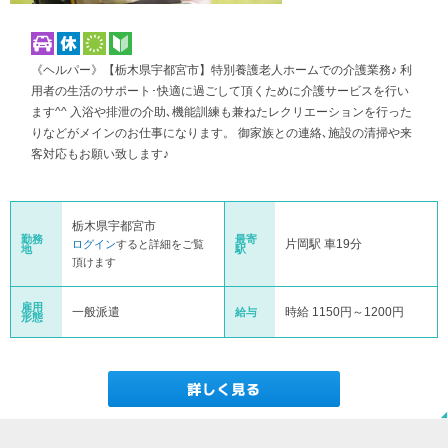
《ヘルパー》【栃木県宇都宮市】特別養護老人ホームでの介護業務♪ 利
用者の生活のサポート･快適に過ごして頂くために介護サービスを行い
ます^^ 入浴や排泄の介助､機能訓練も兼ねたレクリエーションを行った
りなどがメインのお仕事になります。 御家族との連絡､施設の清掃や来
客対応もお願い致します♪
栃木県宇都宮市
勤務
最寄
片岡駅 車19分
ログイン
すると詳細をご覧
地
駅
頂けます
雇用
一般派遣
時給 1150円～1200円
給与
形態