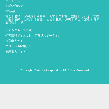
サイトマップ
お問い合わせ
運営会社
東京
｜
横浜
｜
相模原
｜
八王子
｜
大宮
｜
宇都宮
｜
高崎
｜
つくば
｜
新潟
｜
大阪
｜
福岡
｜
広島
｜
名古屋
｜
仙台
｜
札幌
｜
沖縄
｜
岡山
｜
京都
｜
熊本
｜
鹿児島
｜
千葉
アスカグループ公式
保育情報どっとこむ（保育求人ポータル）
保育求人ガイド
グローバル採用ナビ
看護求人ガイド
Copyright(C) Asuka Corporation All Rights Reserved.