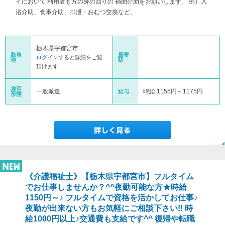
イにおいて 利用者も方の身の回りの 補助介助をお願いします。 例）入
浴介助、食事介助、排泄・おむつ交換など。
栃木県宇都宮市
勤務
最寄
ログイン
すると詳細をご覧
地
駅
頂けます
雇用
一般派遣
時給 1155円～1175円
給与
形態
《介護福祉士》【栃木県宇都宮市】フルタイム
でお仕事しませんか？^^夜勤可能な方★時給
1150円～♪ フルタイムで資格を活かしてお仕事♪
夜勤が出来ない方もお気軽にご相談下さい!! 時
給1000円以上♪交通費も支給です^^ 復帰や転職