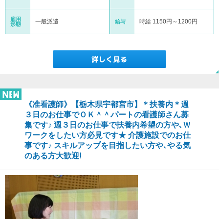
雇用
一般派遣
時給 1150円～1200円
給与
形態
《准看護師》【栃木県宇都宮市】＊扶養内＊週
３日のお仕事でＯＫ＾＾パートの看護師さん募
集です♪ 週３日のお仕事で扶養内希望の方や､Ｗ
ワークをしたい方必見です★ 介護施設でのお仕
事です♪ スキルアップを目指したい方や､やる気
のある方大歓迎!