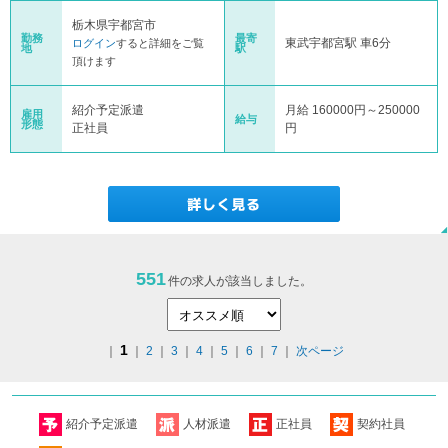
栃木県宇都宮市
勤務
最寄
東武宇都宮駅 車6分
ログイン
すると詳細をご覧
地
駅
頂けます
紹介予定派遣
月給 160000円～250000
雇用
給与
形態
正社員
円
551
件の求人が該当しました。
1
｜
｜
2
｜
3
｜
4
｜
5
｜
6
｜
7
｜
次ページ
紹介予定派遣
人材派遣
正社員
契約社員