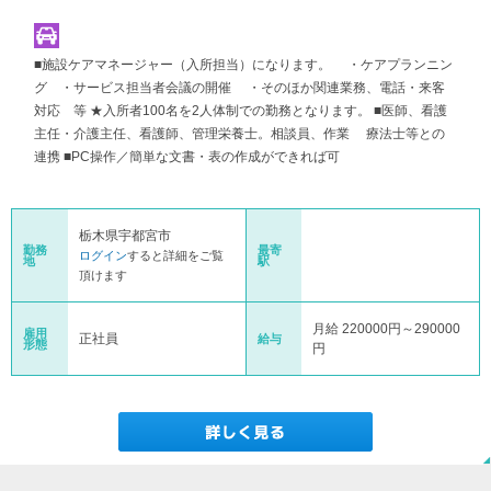
■施設ケアマネージャー（入所担当）になります。 ・ケアプランニン
グ ・サービス担当者会議の開催 ・そのほか関連業務、電話・来客
対応 等 ★入所者100名を2人体制での勤務となります。 ■医師、看護
主任・介護主任、看護師、管理栄養士。相談員、作業 療法士等との
連携 ■PC操作／簡単な文書・表の作成ができれば可
栃木県宇都宮市
勤務
最寄
ログイン
すると詳細をご覧
地
駅
頂けます
月給 220000円～290000
雇用
正社員
給与
形態
円