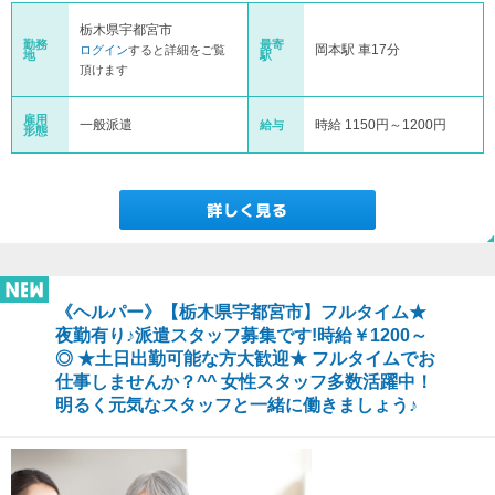
栃木県宇都宮市
勤務
最寄
岡本駅 車17分
ログイン
すると詳細をご覧
地
駅
頂けます
雇用
一般派遣
時給 1150円～1200円
給与
形態
《ヘルパー》【栃木県宇都宮市】フルタイム★
夜勤有り♪派遣スタッフ募集です!時給￥1200～
◎ ★土日出勤可能な方大歓迎★ フルタイムでお
仕事しませんか？^^ 女性スタッフ多数活躍中！
明るく元気なスタッフと一緒に働きましょう♪