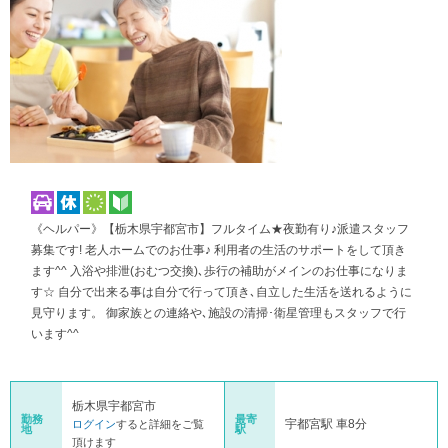
《ヘルパー》【栃木県宇都宮市】フルタイム★夜勤有り♪派遣スタッフ
募集です! 老人ホームでのお仕事♪ 利用者の生活のサポートをして頂き
ます^^ 入浴や排泄(おむつ交換)､歩行の補助がメインのお仕事になりま
す☆ 自分で出来る事は自分で行って頂き､自立した生活を送れるように
見守ります。 御家族との連絡や､施設の清掃･衛星管理もスタッフで行
います^^
栃木県宇都宮市
勤務
最寄
宇都宮駅 車8分
ログイン
すると詳細をご覧
地
駅
頂けます