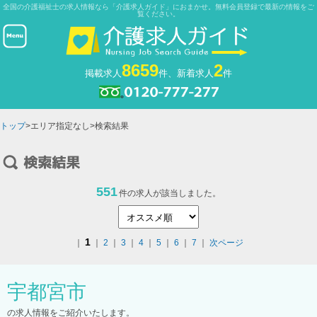
全国の介護福祉士の求人情報なら「介護求人ガイド」におまかせ。無料会員登録で最新の情報をご
覧ください。
8659
2
掲載求人
件、新着求人
件
トップ
>エリア指定なし>検索結果
551
件の求人が該当しました。
1
｜
｜
2
｜
3
｜
4
｜
5
｜
6
｜
7
｜
次ページ
宇都宮市
の求人情報をご紹介いたします。