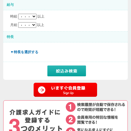
給与
時給
以上
月給
以上
特長
▼特長を選択する