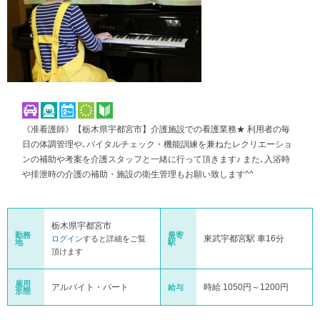
《准看護師》【栃木県宇都宮市】介護施設での看護業務★ 利用者の毎
日の体調管理や､バイタルチェック・機能訓練を兼ねたレクリエーショ
ンの補助や考案を介護スタッフと一緒に行って頂きます♪ また､入浴時
や排泄時の介護の補助・施設の衛生管理もお願い致します^^
栃木県宇都宮市
勤務
最寄
東武宇都宮駅 車16分
ログイン
すると詳細をご覧
地
駅
頂けます
雇用
アルバイト・パート
時給 1050円～1200円
給与
形態