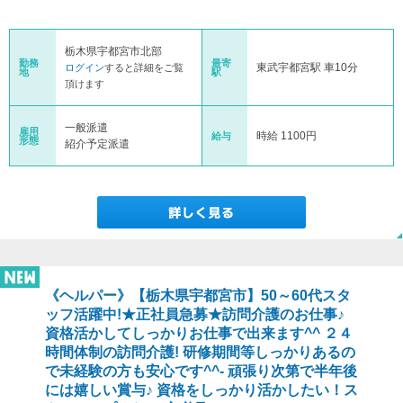
栃木県宇都宮市北部
勤務
最寄
東武宇都宮駅 車10分
ログイン
すると詳細をご覧
地
駅
頂けます
一般派遣
雇用
時給 1100円
給与
形態
紹介予定派遣
《ヘルパー》【栃木県宇都宮市】50～60代スタ
ッフ活躍中!★正社員急募★訪問介護のお仕事♪
資格活かしてしっかりお仕事で出来ます^^ ２４
時間体制の訪問介護! 研修期間等しっかりあるの
で未経験の方も安心です^^- 頑張り次第で半年後
には嬉しい賞与♪ 資格をしっかり活かしたい！ス