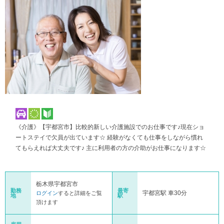
《介護》【宇都宮市】比較的新しい介護施設でのお仕事です♪現在ショ
ートステイで欠員が出ています☆ 経験がなくても仕事をしながら慣れ
てもらえれば大丈夫です♪ 主に利用者の方の介助がお仕事になります☆
栃木県宇都宮市
勤務
最寄
宇都宮駅 車30分
ログイン
すると詳細をご覧
地
駅
頂けます