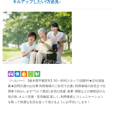
キルアップしたい!方必見♪
《ヘルパー》【栃木県宇都宮市】50～60代スタッフ活躍中!★正社員急
募★訪問介護のお仕事 利用者様のご自宅で介護♪ 利用者様の自宅まで社
用車で向かいます^^(ＡＴ限定) 自宅の洗濯･食事･掃除などの御世話や入
浴介助､オムツ交換・安否確認 楽しく､利用者様とコミュニケーション
を取って快適な生活を送って頂けるようにお手伝いします！